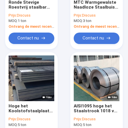
Ronde Stevige
MTC Warmgewalste
Fabrieksreis
Roestvrij staalbar
Naadloze Staalbuis
Rod Duplex 2205 201
12M Astm A106 voor
Prijs:
Discuss
Prijs:
Discuss
304 316 410 8K
Vloeibare Pijp
Kwaliteitscontrole
MOQ:
1 ton
MOQ:
3 ton
Ontvang de meest recente Prijs
Ontvang de meest recente Prijs
Contacteer ons
Contact nu
Contact nu
Verzoek om een Citaat
Cs-Naadloze buis
Koolstofstaalblad
Koolstofstaalrol
Hoge het
AISI1095 hoge het
Koolstofstaalstaaf
Koolstofstaalplaat
Staalstrook 1018 van
S275JR 4140
de Koolstoflente
roestvrij stalen plaat
Prijs:
Discuss
Prijs:
Discuss
Vloeistaal A36 van
Warmgewalst Staal
MOQ:
5 ton
MOQ:
5 ton
ASTM A283
voor Bouw