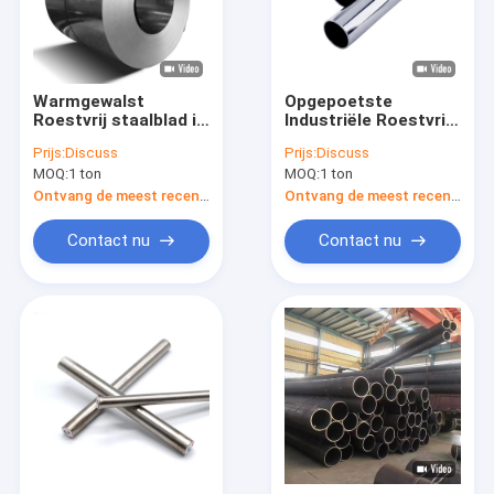
Warmgewalst
Opgepoetste
Roestvrij staalblad in
Industriële Roestvrij
de Spiegel die van
staalpijp AiSi 201 304
Prijs:
Discuss
Prijs:
Discuss
Rol2b Bedelaars 8k
316 410 Gelaste
MOQ:
1 ton
MOQ:
1 ton
201 Broodje 0.1mm
Naadloze Buis
beëindigen
2000mm
Ontvang de meest recente Prijs
Ontvang de meest recente Prijs
Contact nu
Contact nu
Huis
Producten
Ongeveer ons