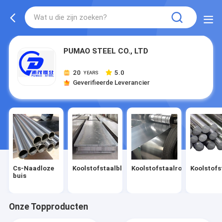
PUMAO STEEL CO., LTD
20
5.0
YEARS
Geverifieerde Leverancier
Cs-Naadloze
Koolstofstaalblad
Koolstofstaalrol
Koolstofs
buis
Onze Topproducten