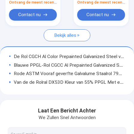
Ontvang de meest recente Prijs
Ontvang de meest recente Prijs
Spoel van roestvrij staal
Contact nu
Contact nu
Roestvrijstalen pijp
Roestvrijstalen strip
Bekijk alles
Roestvrijstalen staaf
De Rol CGCH Al Color Prepainted Galvanized Steel van ASTM PPGL
Roestvrij staaldraad
Blauwe PPGL-Rol CGCC Al Prepainted Galvanized Steel Coils
Roestvrijstalen profiel
Rode ASTM Vooraf geverfte Galvalume Staalrol 792 de Rol van het Kleuren Met een laag bedekte Blad
Van de de Rolral DX53D Kleur van 55% PPGL Met een laag bedekt de Rolponsen Kleur
Koolstofstaalpijp
600mm PPGL Gegalvaniseerd het Staallassen van de Roldx51d Hete Onderdompeling
Gegalvaniseerde staalplaat
Groen 1mm PPGL CGLCC Heet Ondergedompeld Kleur Met een laag bedekt Rollenponsen
Het Koolstofstaalbar 4140 van Q235aisi 4340 1045 het Lassen van de Staalbar
Gegalvaniseerde Staalbuis
Laat Een Bericht Achter
St35 de Ronde Bar GB JIS van Koolstofstaalrod astm A36 voor Boiler
We Zullen Snel Antwoorden
Gegalvaniseerde Staalrol
S275jr Koolstofstaalstaaf GB 30mm Heldere Ronde Bar voor Energie
ASTM 1045 Koolstofstaalstaaf 5mm Aisi 1008 Warmgewalst Staal ISO9001