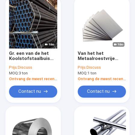
Gr. een van de het
Van het het
Koolstofstaalbuis
Metaalroestvrije
Sch40 van A53
staal van douaneinox
Prijs:
Discuss
Prijs:
Discuss
Zwarte het
de Platen Aisi 304
MOQ:
3 ton
MOQ:
1 ton
Vloeistaalpijp ERW
316l 201 Ss Blad
1500mm
Ontvang de meest recente Prijs
Ontvang de meest recente Prijs
Contact nu
Contact nu