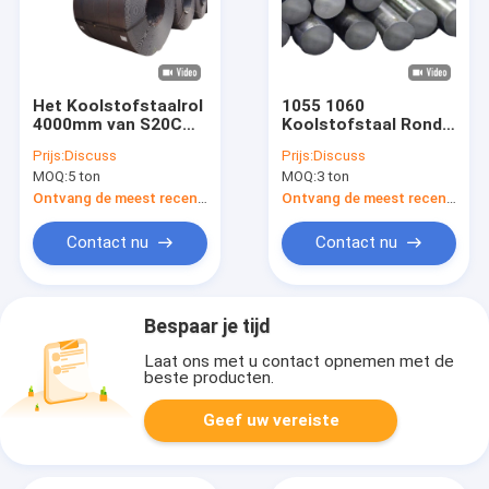
Het Koolstofstaalrol
1055 1060
4000mm van S20C
Koolstofstaal Ronde
S35C Cs-Rol het
Bar 1070 Aisi 1008
Prijs:
Discuss
Prijs:
Discuss
Oppoetsen voor
Warmgewalst Staal
MOQ:
5 ton
MOQ:
3 ton
Bouw
Ontvang de meest recente Prijs
Ontvang de meest recente Prijs
Contact nu
Contact nu
Bespaar je tijd
Laat ons met u contact opnemen met de
beste producten.
Geef uw vereiste