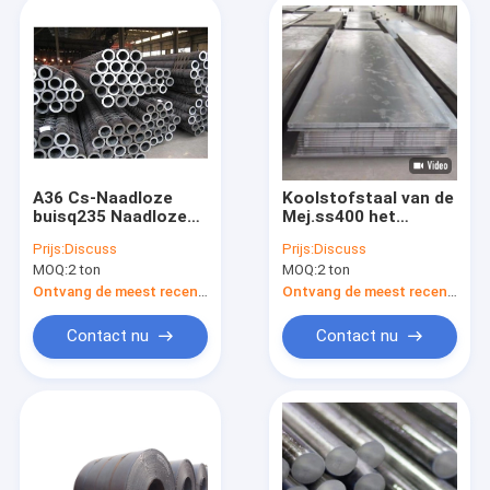
A36 Cs-Naadloze
Koolstofstaal van de
buisq235 Naadloze
Mej.ss400 het
Gelaste Pijp A790
Warmgewalste
Prijs:
Discuss
Prijs:
Discuss
ASTM
Koolstofstaal Plaat
MOQ:
2 ton
MOQ:
2 ton
Q235b A36
Ontvang de meest recente Prijs
Ontvang de meest recente Prijs
Contact nu
Contact nu