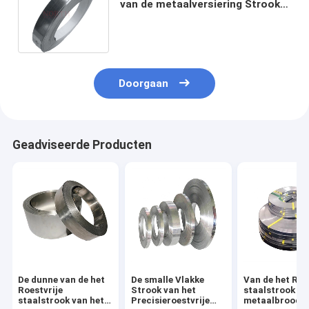
van de metaalversiering Strook
430 304 C75-de vlak
Koudgewalste Lente
Doorgaan
Geadviseerde Producten
De dunne van de het
De smalle Vlakke
Van de het Roe
Roestvrije
Strook van het
staalstrook va
staalstrook van het
Precisieroestvrije
metaalbroodje