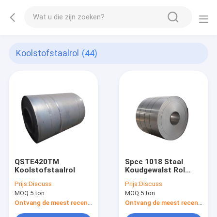
Koolstofstaalrol
(44)
QSTE420TM
Spcc 1018 Staal
Koolstofstaalrol
Koudgewalst Rol
Warmgewalst
Prijs:
Discuss
Prijs:
Discuss
Vloeistaal
MOQ:
5 ton
MOQ:
5 ton
Ontvang de meest recente Prijs
Ontvang de meest recente Prijs