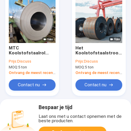
MTC
Het
Koolstofstaalrol
Koolstofstaalstrook
0.8mm
44mm van HP295
Prijs:
Discuss
Prijs:
Discuss
Warmgewalste
HP345 Koudgewalste
MOQ:
5 ton
MOQ:
5 ton
Staalrol ISO9001
Vloeistaalrol
Ontvang de meest recente Prijs
Ontvang de meest recente Prijs
Contact nu
Contact nu
Bespaar je tijd
Laat ons met u contact opnemen met de
beste producten.