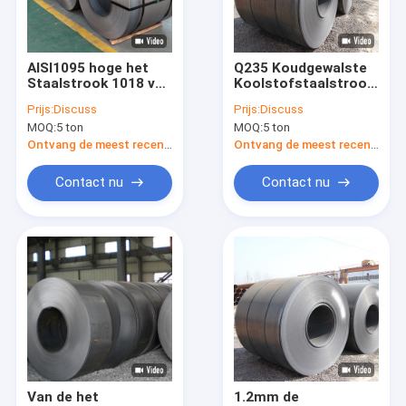
Contacteer ons
AISI1095 hoge het
Q235 Koudgewalste
Staalstrook 1018 van
Koolstofstaalstrook
Cs-Naadloze buis
de Koolstoflente
6mm 1018 CRS Staal
Prijs:
Discuss
Prijs:
Discuss
Warmgewalst Staal
in Scheepsbouw
MOQ:
5 ton
MOQ:
5 ton
voor Bouw
Koolstofstaalblad
Ontvang de meest recente Prijs
Ontvang de meest recente Prijs
Koolstofstaalrol
Contact nu
Contact nu
Koolstofstaalstaaf
roestvrij stalen plaat
Spoel van roestvrij staal
Roestvrijstalen pijp
Roestvrijstalen strip
Van de het
1.2mm de