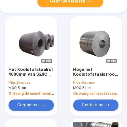
Geef uw vereiste
Het Koolstofstaalrol
Hoge het
4000mm van S20C
Koolstofstaalstrook
S35C Cs-Rol het
0.25mm van ASTM
Prijs:
Discuss
Prijs:
Discuss
Oppoetsen voor
A1008 Koudgewalst
MOQ:
5 ton
MOQ:
5 ton
Bouw
Koolstofstaal
Ontvang de meest recente Prijs
Ontvang de meest recente Prijs
Contact nu
Contact nu