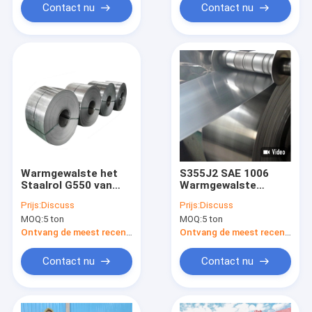
Contact nu
Contact nu
Warmgewalste het
S355J2 SAE 1006
Staalrol G550 van
Warmgewalste
HRC CRC
Rolmtc Laag
Prijs:
Discuss
Prijs:
Discuss
Koolstofstaalrol
MOQ:
5 ton
MOQ:
5 ton
Ontvang de meest recente Prijs
Ontvang de meest recente Prijs
Contact nu
Contact nu