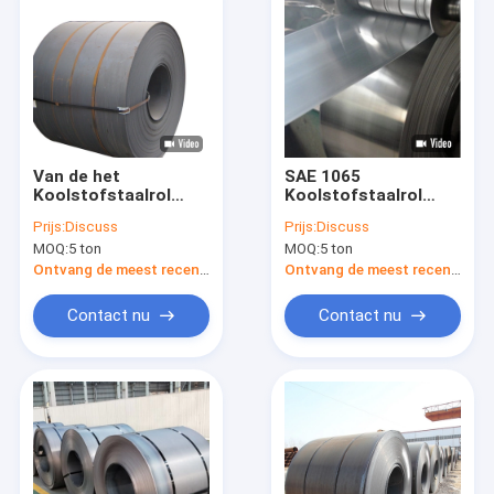
Van de het
SAE 1065
Koolstofstaalrol
Koolstofstaalrol
St37 Q235 1018 van
0.3~2.5mm 1020
Prijs:
Discuss
Prijs:
Discuss
SPHC het
Koudgewalst Staal
MOQ:
5 ton
MOQ:
5 ton
Koudgewalste Staal
ISO9001
voor Bruggen
Ontvang de meest recente Prijs
Ontvang de meest recente Prijs
Contact nu
Contact nu
Thuis
Producten
Over ons