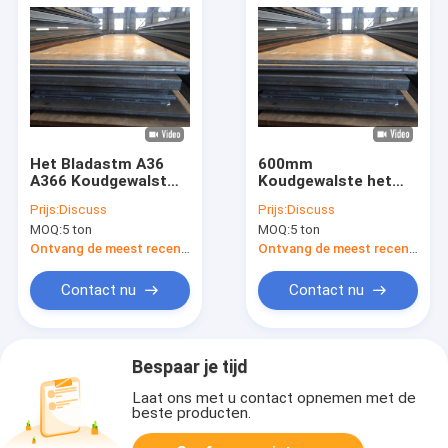
Het Bladastm A36
600mm
A366 Koudgewalst
Koudgewalste het
Staal van het
Koolstofstaalplaat
Prijs:
Discuss
Prijs:
Discuss
Astma516
van het
MOQ:
5 ton
MOQ:
5 ton
Koolstofstaal
Koolstofstaalblad
MTC
Ontvang de meest recente Prijs
Ontvang de meest recente Prijs
Contact nu
Contact nu
Bespaar je tijd
Laat ons met u contact opnemen met de
beste producten.