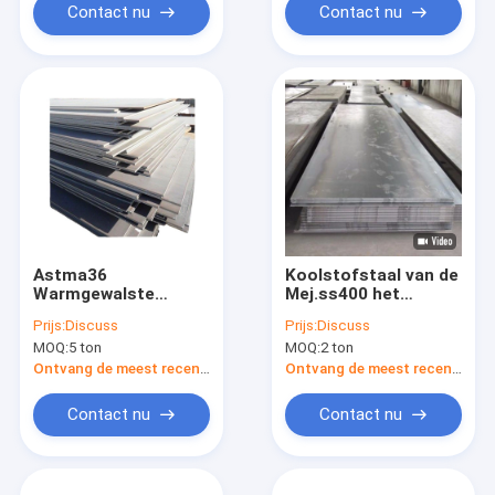
Contact nu
Contact nu
Astma36
Koolstofstaal van de
Warmgewalste
Mej.ss400 het
Staalplaat
Warmgewalste
Prijs:
Discuss
Prijs:
Discuss
Koolstofstaal Plaat
MOQ:
5 ton
MOQ:
2 ton
Q235b A36
Ontvang de meest recente Prijs
Ontvang de meest recente Prijs
Contact nu
Contact nu