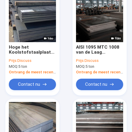
Hoge het
AISI 1095 MTC 1008
Koolstofstaalplaat
van de Laag
S275JR 4140
Koolstofstaalplaat
Prijs:
Discuss
Prijs:
Discuss
Vloeistaal A36 van
Staalplaat voor
MOQ:
5 ton
MOQ:
5 ton
ASTM A283
Industrie
Ontvang de meest recente Prijs
Ontvang de meest recente Prijs
Contact nu
Contact nu
Thuis
Producten
Over ons