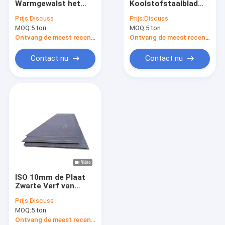
Warmgewalst het
Koolstofstaalblad
Roestvrijstalen staaf
Vloeistaala36 Lassen
S235JR van S275JR
Prijs:
Discuss
Prijs:
Discuss
van de
S355JR het
MOQ:
Roestvrij staaldraad
5 ton
MOQ:
5 ton
Vloeistaalplaat
Warmgewalste
SS400
Vloeistaal
Ontvang de meest recente Prijs
Ontvang de meest recente Prijs
Roestvrijstalen profiel
Contact nu
Contact nu
Koolstofstaalpijp
Gegalvaniseerde staalplaat
Gegalvaniseerde Staalbuis
Gegalvaniseerde Staalrol
De Rol van PPGI PPGL
ISO 10mm de Plaat
Het Profiel van de staalstructuur
Zwarte Verf van
Astm A36 van de
Prijs:
Discuss
Vloeistaalplaat voor
Gegalvaniseerde staaldraad
MOQ:
5 ton
Economiser
Ontvang de meest recente Prijs