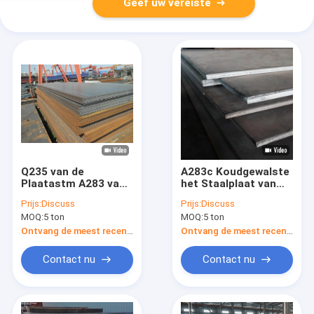
Geef uw vereiste
Q235 van de
A283c Koudgewalste
Plaatastm A283 van
het Staalplaat van
het Koolstof
het
Prijs:
Discuss
Prijs:
Discuss
Structurele Staal het
Koolstofstaalblad
MOQ:
5 ton
MOQ:
5 ton
Koolstofstaal A36
Q235b 1018
Ontvang de meest recente Prijs
Ontvang de meest recente Prijs
Contact nu
Contact nu