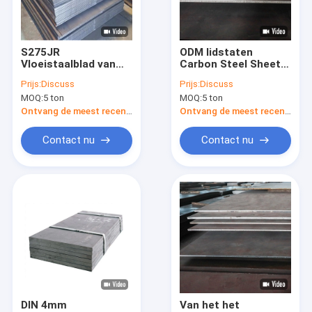
Contacteer ons
S275JR
ODM lidstaten
Vloeistaalblad van
Carbon Steel Sheet
Cs-Naadloze buis
Astm A283 van het
SS400 3mm
Prijs:
Discuss
Prijs:
Discuss
Koolstofstaalblad
Vloeistaalblad het
MOQ:
5 ton
MOQ:
5 ton
het Metaal van het
Buigen
Koolstofstaalblad
het Q235
Ontvang de meest recente Prijs
Ontvang de meest recente Prijs
Koolstofstaalrol
Contact nu
Contact nu
Koolstofstaalstaaf
roestvrij stalen plaat
Spoel van roestvrij staal
Roestvrijstalen pijp
Roestvrijstalen strip
DIN 4mm
Van het het