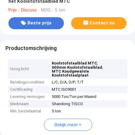
het Koolstofstaalblad MTC
Prijs：Discuss
MOQ：5 ton
Beste prijs
Contact nu
Productomschrijving
,
Koolstofstaalblad MTC
,
600mm Koolstofstaalblad
Hoog licht
MTC Koudgewalste
Koolstofstaalplaat
Betalingscondities
L/C, D/A, D/P, T/T
Certificering
MTC ISO9001
Levering vermogen
5000 Ton/Ton per Maand
Merknaam
Shandong TISCO
Min. bestelaantal
5 ton
Bekijk meer