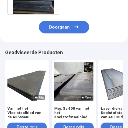
MTC
Doorgaan
Geadviseerde Producten
Van het het
Mej. Ss 400 van het
Laser die van h
Vloeistaalblad van
het
Koolstofstaal
de A36ss400
Koolstofstaalblad
van ASTM de P
Koolstof Dunne Plaat
van Q235b Naadloze
A36 Q235B SS
Warmgewalste
het Metaalplaat 4x4
2000mm snijd
Beste prijs
Beste prijs
Beste pri