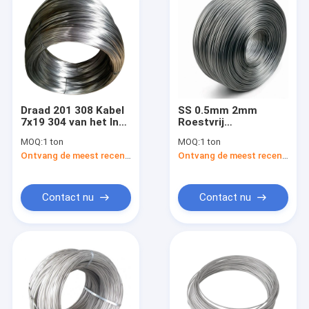
Draad 201 308 Kabel
SS 0.5mm 2mm
7x19 304 van het Inox
Roestvrij
Waterdichte Harde
staalwalsdraden
MOQ:
1 ton
MOQ:
1 ton
Roestvrije staal
Koudgetrokken 304
Ontvang de meest recente Prijs
Ontvang de meest recente Prijs
904l 410
Contact nu
Contact nu
Thuis
Producten
Over ons