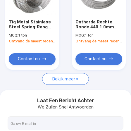
Contacteer ons
Tig Metal Stainless
Ontharde Rechte
Steel Spring-Rang
Ronde 440 1.0mm
Cs-Naadloze buis
316 van het
van de Roestvrij
MOQ:
1 ton
MOQ:
1 ton
Draadlassen 440 304
staaldraad
Ontvang de meest recente Prijs
Ontvang de meest recente Prijs
0,138 Mm
Koolstofstaalblad
Koolstofstaalrol
Contact nu
Contact nu
Koolstofstaalstaaf
Bekijk meer
roestvrij stalen plaat
Spoel van roestvrij staal
Laat Een Bericht Achter
We Zullen Snel Antwoorden
Roestvrijstalen pijp
Roestvrijstalen strip