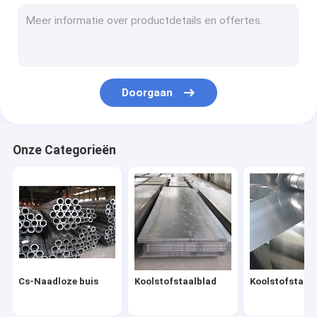
Roestvrijstalen staaf
Roestvrij staaldraad
Roestvrijstalen profiel
Doorgaan
Koolstofstaalpijp
Gegalvaniseerde staalplaat
Onze Categorieën
Gegalvaniseerde Staalbuis
Gegalvaniseerde Staalrol
De Rol van PPGI PPGL
Het Profiel van de staalstructuur
Cs-Naadloze buis
Koolstofstaalblad
Koolstofstaalr
Gegalvaniseerde staaldraad