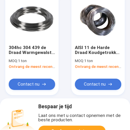
304hc 304 439 de
AISI 11 de Harde
Draad Warmgewalst
Draad Koudgetrokken
Rod Coil 0.128mm
410 Ss304 440A van
MOQ:
1 ton
MOQ:
1 ton
van de Roestvrij
het Maatroestvrije
Ontvang de meest recente Prijs
Ontvang de meest recente Prijs
staallente
staal
Contact nu
Contact nu
Bespaar je tijd
Laat ons met u contact opnemen met de
beste producten.