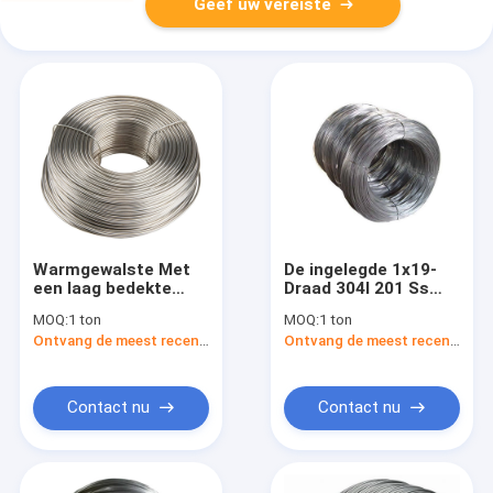
Geef uw vereiste
Warmgewalste Met
De ingelegde 1x19-
een laag bedekte
Draad 304l 201 Ss
Roestvrij staaldraad
7x7 4mm van het
MOQ:
1 ton
MOQ:
1 ton
321 410 1mm 1.5mm
Roestvrij staallassen
Ontvang de meest recente Prijs
Ontvang de meest recente Prijs
Contact nu
Contact nu