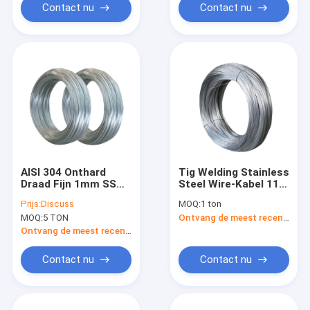
Contact nu
Contact nu
AISI 304 Onthard
Tig Welding Stainless
Draad Fijn 1mm SS
Steel Wire-Kabel 11
Lassen van de
Maat 304 200
Prijs:
Discuss
MOQ:
1 ton
Roestvrij staalrol
Reeksen
MOQ:
5 TON
Ontvang de meest recente Prijs
Ontvang de meest recente Prijs
Contact nu
Contact nu