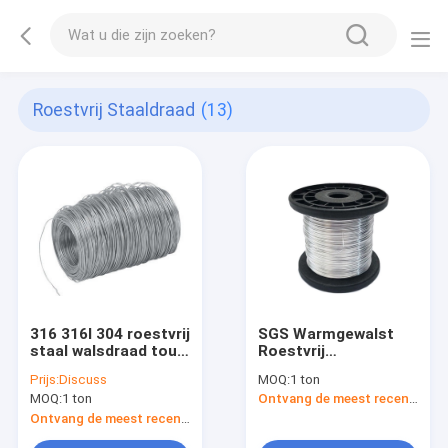
Roestvrij Staaldraad
(13)
316 316l 304 roestvrij
SGS Warmgewalst
staal walsdraad touw
Roestvrij
hoge treksterkte
staalwalsdraad 5mm
Prijs:
Discuss
MOQ:
1 ton
zacht 2 mm
Diameter 2B 904L
MOQ:
1 ton
Ontvang de meest recente Prijs
Ontvang de meest recente Prijs