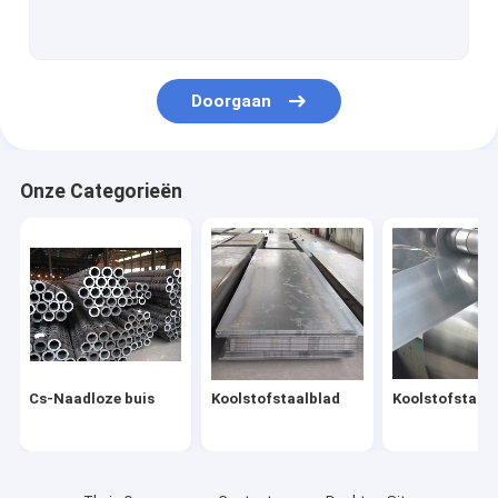
Roestvrijstalen staaf
Roestvrij staaldraad
Doorgaan
Roestvrijstalen profiel
Koolstofstaalpijp
Onze Categorieën
Gegalvaniseerde staalplaat
Gegalvaniseerde Staalbuis
Gegalvaniseerde Staalrol
De Rol van PPGI PPGL
Cs-Naadloze buis
Koolstofstaalblad
Koolstofstaalr
Het Profiel van de staalstructuur
Gegalvaniseerde staaldraad