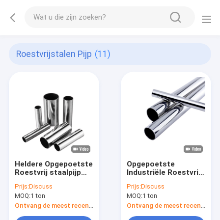
Roestvrijstalen Pijp
(11)
Heldere Opgepoetste
Opgepoetste
Roestvrij staalpijp
Industriële Roestvrij
304 201 410s 316
staalpijp AiSi 201 304
Prijs:
Discuss
Prijs:
Discuss
Gelaste Buis 0.4mm
316 410 Gelaste
MOQ:
1 ton
MOQ:
1 ton
Naadloze Buis
2000mm
Ontvang de meest recente Prijs
Ontvang de meest recente Prijs