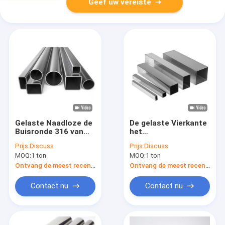
Geef uw vereiste
Gelaste Naadloze de
De gelaste Vierkante
Buisronde 316 van
het
Inox van de Roestvrij
Buizenstelselborstel
Prijs:
Discuss
Prijs:
Discuss
staalpijp 304
van de Roestvrij
MOQ:
1 ton
MOQ:
1 ton
2000mm
staalpijp beëindigt
201 304 410
Ontvang de meest recente Prijs
Ontvang de meest recente Prijs
Contact nu
Contact nu