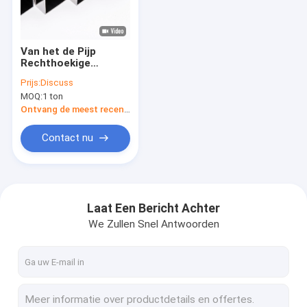
Contacteer ons
Van het de Pijp
Rechthoekige
Cs-Naadloze buis
Buizenstelsel van het
Prijs:
Discuss
Beëindigen50x50
MOQ:
1 ton
Roestvrije staal het
Koolstofstaalblad
Metaal Vierkante
Ontvang de meest recente Prijs
Buis
Koolstofstaalrol
Contact nu
Koolstofstaalstaaf
roestvrij stalen plaat
Laat Een Bericht Achter
We Zullen Snel Antwoorden
Spoel van roestvrij staal
Roestvrijstalen pijp
Roestvrijstalen strip