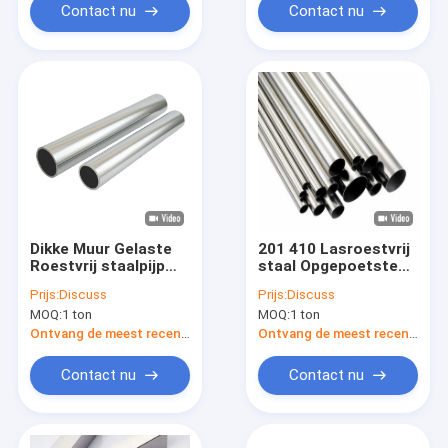
Contact nu
Contact nu
Dikke Muur Gelaste
201 410 Lasroestvrij
Roestvrij staalpijp
staal Opgepoetste
Naadloze 321 409l
Pijp 2mm 6mm 10mm
Prijs:
Discuss
Prijs:
Discuss
410 Buis 50mm
Ronde Buis
MOQ:
1 ton
MOQ:
1 ton
Ontvang de meest recente Prijs
Ontvang de meest recente Prijs
Contact nu
Contact nu