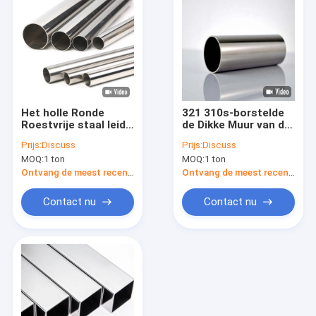
Het holle Ronde
321 310s-borstelde
Roestvrije staal leidt
de Dikke Muur van de
201 202 316l Gelaste
Roestvrij staalpijp
Prijs:
Discuss
Prijs:
Discuss
Buis 304 voor
201 Naadloze 50mm
MOQ:
1 ton
MOQ:
1 ton
Gaswater door
buizen
Ontvang de meest recente Prijs
Ontvang de meest recente Prijs
Contact nu
Contact nu
Thuis
Producten
Over ons