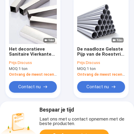
Het decoratieve
De naadloze Gelaste
Sanitaire Vierkante
Pijp van de Roestvrij
Roestvrije staal leidt
staalbuis om 201 304
Prijs:
Discuss
Prijs:
Discuss
Holle 201 304 316
316l 0.4mm
MOQ:
1 ton
MOQ:
1 ton
door buizen 50mm
Ontvang de meest recente Prijs
Ontvang de meest recente Prijs
Contact nu
Contact nu
Bespaar je tijd
Laat ons met u contact opnemen met de
beste producten.