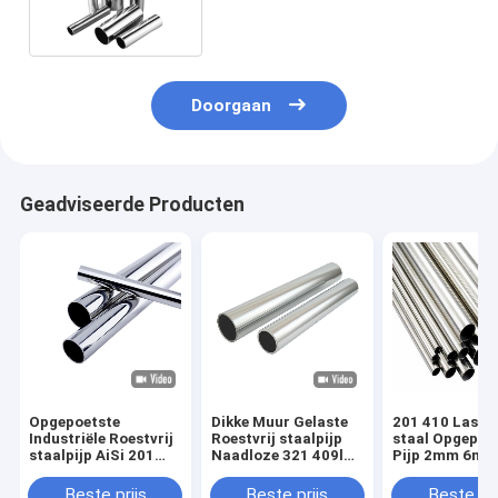
Doorgaan
Geadviseerde Producten
Opgepoetste
Dikke Muur Gelaste
201 410 Lasroe
Industriële Roestvrij
Roestvrij staalpijp
staal Opgepoe
staalpijp AiSi 201
Naadloze 321 409l
Pijp 2mm 6m
304 316 410 Gelaste
410 Buis 50mm
10mm Ronde B
Naadloze Buis
Beste prijs
Beste prijs
Beste pri