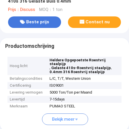
410s 316 Gelaste Buis 0.4mm
Prijs：Discuss
MOQ：1 ton
Beste prijs
Contact nu
Productomschrijving
Heldere Opgepoetste Roestvrij
staalpijp
Hoog licht
,
,
Gelaste 410s-Roestvrij staalpijp
0.4mm 316 Roestvrij staalpijp
Betalingscondities
L/C, T/T, Western Union
Certificering
ISO9001
Levering vermogen
5000 Ton/Ton per Maand
Levertijd
7-15days
Merknaam
PUMAO STEEL
Bekijk meer