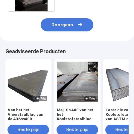
Doorgaan
Geadviseerde Producten
Van het het
Mej. Ss 400 van het
Laser die van h
Vloeistaalblad van
het
Koolstofstaal
de A36ss400
Koolstofstaalblad
van ASTM de P
Koolstof Dunne Plaat
van Q235b Naadloze
A36 Q235B SS
Warmgewalste
het Metaalplaat 4x4
2000mm snijd
Beste prijs
Beste prijs
Beste pri
12000mm