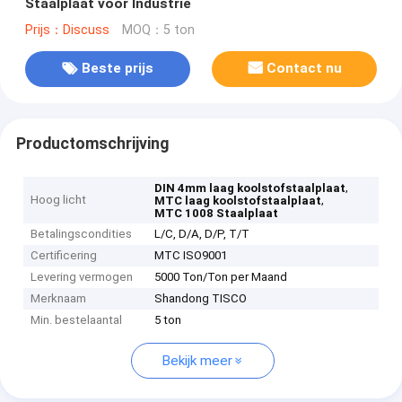
Staalplaat voor Industrie
Prijs：Discuss
MOQ：5 ton
Beste prijs
Contact nu
Productomschrijving
,
DIN 4mm laag koolstofstaalplaat
Hoog licht
,
MTC laag koolstofstaalplaat
MTC 1008 Staalplaat
Betalingscondities
L/C, D/A, D/P, T/T
Certificering
MTC ISO9001
Levering vermogen
5000 Ton/Ton per Maand
Merknaam
Shandong TISCO
Min. bestelaantal
5 ton
Bekijk meer