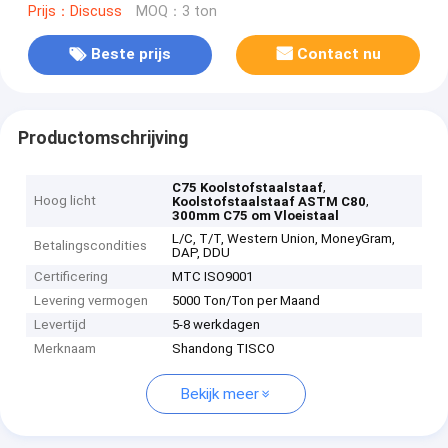
Prijs：Discuss
MOQ：3 ton
Beste prijs
Contact nu
Productomschrijving
,
C75 Koolstofstaalstaaf
Hoog licht
,
Koolstofstaalstaaf ASTM C80
300mm C75 om Vloeistaal
L/C, T/T, Western Union, MoneyGram,
Betalingscondities
DAP, DDU
Certificering
MTC ISO9001
Levering vermogen
5000 Ton/Ton per Maand
Levertijd
5-8 werkdagen
Merknaam
Shandong TISCO
Bekijk meer