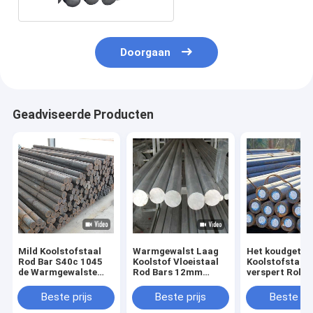
Doorgaan
Geadviseerde Producten
Mild Koolstofstaal
Warmgewalst Laag
Het koudgetro
Rod Bar S40c 1045
Koolstof Vloeistaal
Koolstofstaal
de Warmgewalste
Rod Bars 12mm
verspert Rolli
Stevige Lage Ronde
Ronde van S45c
Staaf 5mm As
van A36
Sm45c
A36 C45 1045
Beste prijs
Beste prijs
Beste pri