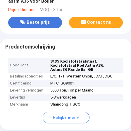
astm A36 voor Boiler
Prijs：Discuss
MOQ：3 ton
Beste prijs
Contact nu
Productomschrijving
,
St35 Koolstofstaalstaaf
Hoog licht
,
Koolstofstaal Rod Astm A36
Astma36 Ronde Bar GB
Betalingscondities
L/C, T/T, Western Union, , DAP, DDU
Certificering
MTC ISO9001
Levering vermogen
5000 Ton/Ton per Maand
Levertijd
5-8 werkdagen
Merknaam
Shandong TISCO
Bekijk meer