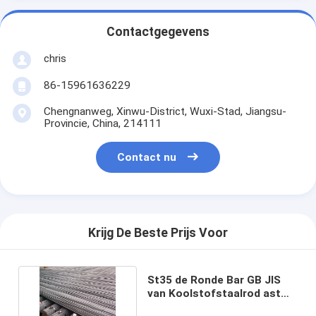
Contactgegevens
chris
86-15961636229
Chengnanweg, Xinwu-District, Wuxi-Stad, Jiangsu-
Provincie, China, 214111
Contact nu
Krijg De Beste Prijs Voor
St35 de Ronde Bar GB JIS
van Koolstofstaalrod astm
A36 voor Boiler