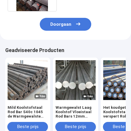
Doorgaan
Geadviseerde Producten
Mild Koolstofstaal
Warmgewalst Laag
Het koudgetro
Rod Bar S40c 1045
Koolstof Vloeistaal
Koolstofstaal
de Warmgewalste
Rod Bars 12mm
verspert Rolli
Stevige Lage Ronde
Ronde van S45c
Staaf 5mm As
van A36
Sm45c
A36 C45 1045
Beste prijs
Beste prijs
Beste pri