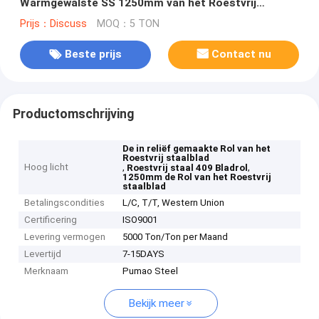
Warmgewalste SS 1250mm van het Roestvrij
staalblad
Prijs：Discuss
MOQ：5 TON
Beste prijs
Contact nu
Productomschrijving
De in reliëf gemaakte Rol van het
Roestvrij staalblad
Hoog licht
,
,
Roestvrij staal 409 Bladrol
1250mm de Rol van het Roestvrij
staalblad
Betalingscondities
L/C, T/T, Western Union
Certificering
ISO9001
Levering vermogen
5000 Ton/Ton per Maand
Levertijd
7-15DAYS
Merknaam
Pumao Steel
Bekijk meer