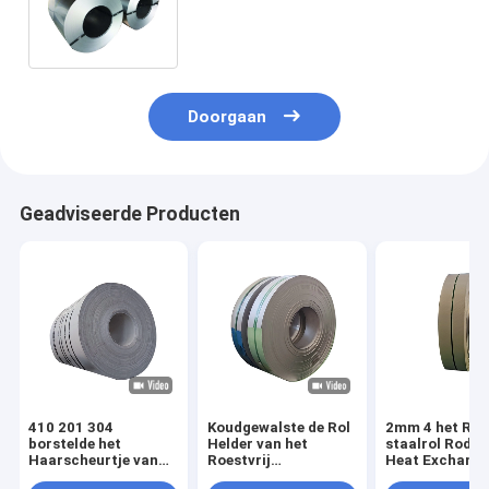
1250mm van het Roestvrij
staalblad
Doorgaan
Geadviseerde Producten
410 201 304
Koudgewalste de Rol
2mm 4 het Roes
borstelde het
Helder van het
staalrol Rod T
Haarscheurtje van
Roestvrij
Heat Exchange
de Roestvrij staalrol
staalbuizenstelsel
van ' X8“