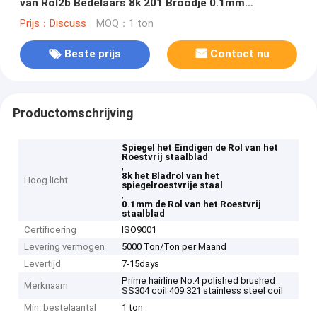
van Rol2b Bedelaars 8k 201 Broodje 0.1mm
beëindigen
Prijs：Discuss
MOQ：1 ton
Beste prijs
Contact nu
Productomschrijving
Spiegel het Eindigen de Rol van het
Roestvrij staalblad
,
8k het Bladrol van het
Hoog licht
spiegelroestvrije staal
,
0.1mm de Rol van het Roestvrij
staalblad
Certificering
ISO9001
Levering vermogen
5000 Ton/Ton per Maand
Levertijd
7-15days
Prime hairline No.4 polished brushed
Merknaam
SS304 coil 409 321 stainless steel coil
Min. bestelaantal
1 ton