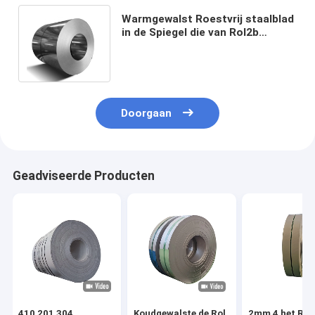
Warmgewalst Roestvrij staalblad
in de Spiegel die van Rol2b
Bedelaars 8k 201 Broodje 0.1mm
beëindigen
Doorgaan
Geadviseerde Producten
410 201 304
Koudgewalste de Rol
2mm 4 het Roes