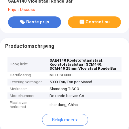
SAE4140 Vloeistaal Ronde Bar
Prijs：Discuss
Beste prijs
Contact nu
Productomschrijving
,
SAE4140 Koolstofstaalstaaf
Hoog licht
,
Koolstofstaalstaaf SCM440
SCM440 25mm Vloeistaal Ronde Bar
Certificering
MTC ISO9001
Levering vermogen
5000 Ton/Ton per Maand
Merknaam
Shandong TISCO
Modelnummer
De ronde bar van CA
Plaats van
shandong, China
herkomst
Bekijk meer