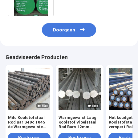
SAE4140 Vloeistaal Ronde Bar
Doorgaan
Geadviseerde Producten
Mild Koolstofstaal
Warmgewalst Laag
Het koudgetro
Rod Bar S40c 1045
Koolstof Vloeistaal
Koolstofstaal
de Warmgewalste
Rod Bars 12mm
verspert Rolli
Stevige Lage Ronde
Ronde van S45c
Staaf 5mm As
van A36
Sm45c
A36 C45 1045
Beste prijs
Beste prijs
Beste pri