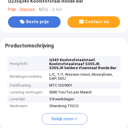
Q235q345 Koolstofstaal Ronde Bar
Prijs：Discuss
MOQ：3 ton
Beste prijs
Contact nu
Productomschrijving
,
Q345 Koolstofstaalstaaf
Hoog licht
,
Koolstofstaalstaaf S355JR
S355JR heldere Vloeistaal Ronde Bar
L/C, T/T, Western Union, MoneyGram,
Betalingscondities
DAP, DDU
Certificering
MTC ISO9001
Levering vermogen
5000 Ton/Ton per Maand
Levertijd
5-8 werkdagen
Merknaam
Shandong TISCO
Bekijk meer