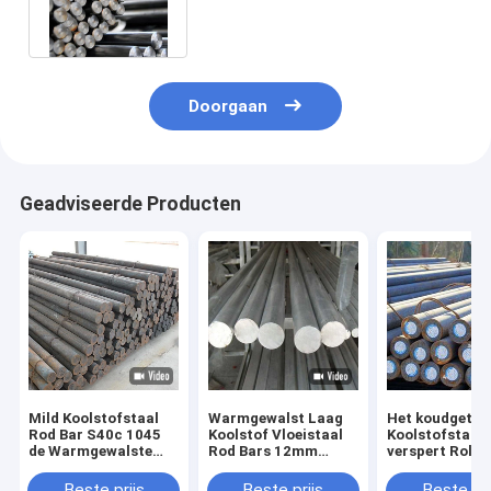
Q235q345 Koolstofstaal Ronde
Bar
Doorgaan
Geadviseerde Producten
Mild Koolstofstaal
Warmgewalst Laag
Het koudgetro
Rod Bar S40c 1045
Koolstof Vloeistaal
Koolstofstaal
de Warmgewalste
Rod Bars 12mm
verspert Rolli
Stevige Lage Ronde
Ronde van S45c
Staaf 5mm As
van A36
Sm45c
A36 C45 1045
Beste prijs
Beste prijs
Beste pri