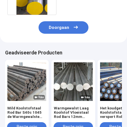
Vloeistaal Ronde Bar
Doorgaan
Geadviseerde Producten
Mild Koolstofstaal
Warmgewalst Laag
Het koudgetro
Rod Bar S40c 1045
Koolstof Vloeistaal
Koolstofstaal
de Warmgewalste
Rod Bars 12mm
verspert Rolli
Stevige Lage Ronde
Ronde van S45c
Staaf 5mm As
van A36
Sm45c
A36 C45 1045
Beste prijs
Beste prijs
Beste pri