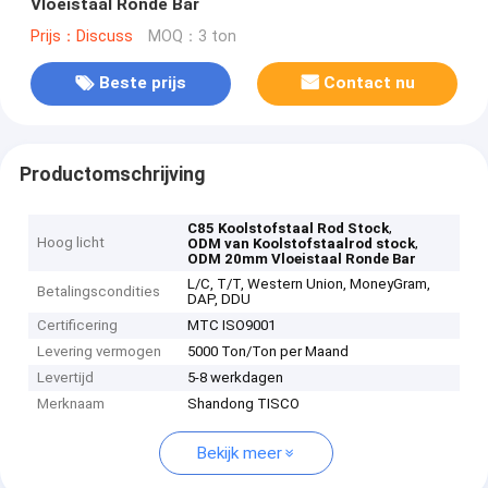
Vloeistaal Ronde Bar
Prijs：Discuss
MOQ：3 ton
Beste prijs
Contact nu
Productomschrijving
,
C85 Koolstofstaal Rod Stock
Hoog licht
,
ODM van Koolstofstaalrod stock
ODM 20mm Vloeistaal Ronde Bar
L/C, T/T, Western Union, MoneyGram,
Betalingscondities
DAP, DDU
Certificering
MTC ISO9001
Levering vermogen
5000 Ton/Ton per Maand
Levertijd
5-8 werkdagen
Merknaam
Shandong TISCO
Bekijk meer