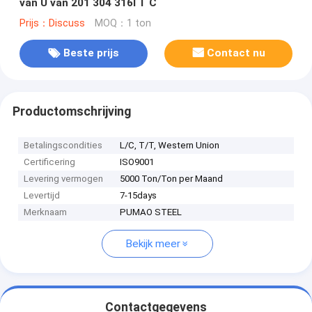
van U van 201 304 316l T C
Prijs：Discuss
MOQ：1 ton
Beste prijs
Contact nu
Productomschrijving
Betalingscondities
L/C, T/T, Western Union
Certificering
ISO9001
Levering vermogen
5000 Ton/Ton per Maand
Levertijd
7-15days
Merknaam
PUMAO STEEL
Bekijk meer
Contactgegevens