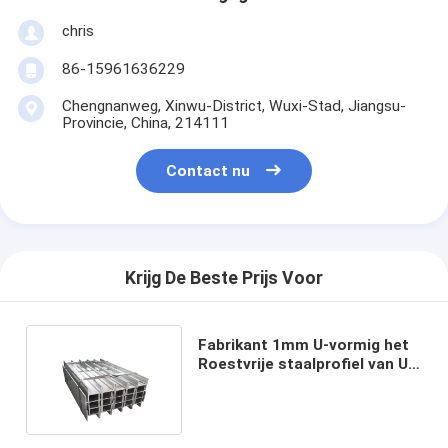
chris
86-15961636229
Chengnanweg, Xinwu-District, Wuxi-Stad, Jiangsu-
Provincie, China, 214111
Contact nu
Krijg De Beste Prijs Voor
Fabrikant 1mm U-vormig het
Roestvrije staalprofiel van U
van 201 304 316l T C