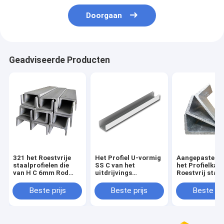
Doorgaan
Geadviseerde Producten
321 het Roestvrije
Het Profiel U-vormig
Aangepaste va
staalprofielen die
SS C van het
het Profielkan
van H C 6mm Rod
uitdrijvings
Roestvrij staal
Decorative
Decoratief
Randversierin
vernietigen
Roestvrije staal U
316 430 200*1
Beste prijs
Beste prijs
Beste pri
201 304 316 9mm