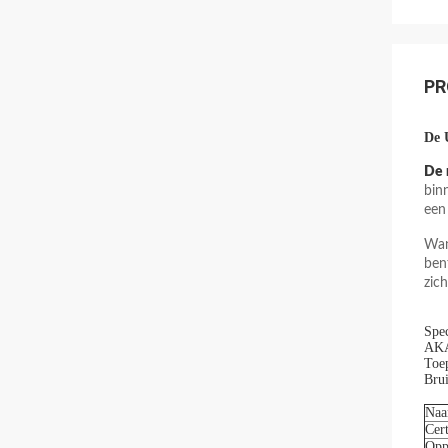
PR
De 
De 
bin
een
Wan
ben
zic
Spec
AKA:
Toep
Brui
Na
Cert
Opp