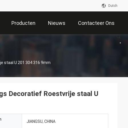
Dutch
Producten
Nieuws
Contacteer Ons
rije staal U 201 304 316 9mm
ngs Decoratief Roestvrije staal U
n
JIANGSU, CHINA