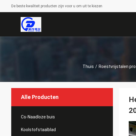
De beste kwaliteit producten zijn voor u om uit te kiezen
Thuis
/
Roestvrijstalen prof
Alle Producten
He
2
Cs-Naadloze buis
Koolstofstaalblad