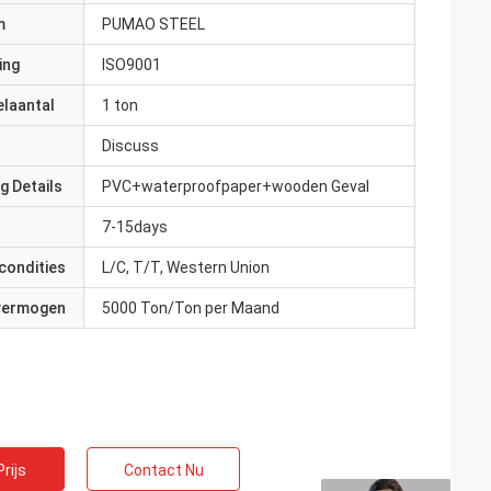
m
PUMAO STEEL
ing
ISO9001
elaantal
1 ton
Discuss
g Details
PVC+waterproofpaper+wooden Geval
7-15days
condities
L/C, T/T, Western Union
 vermogen
5000 Ton/Ton per Maand
rijs
Contact Nu