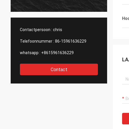
produc
vragen
haar en
Hoo
Contactpersoon :
chris
Telefoonnummer :
86-15961636229
whatsapp :
+8615961636229
LA
Contact