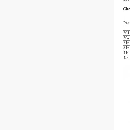
Che
Ran
201
304
316
316
410
430