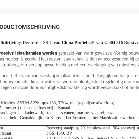
ODUCTOMSCHRIJVING
Uitdrijvings Decoratief SS C van China Profiel 201 van U 304 316 Roestvri
roestvrij staalkanalen worden
gemaakt van warmgewalst c-Vormig bouwst
nenhoeken is gerold. Het roestvrij staalkanaal is dan aaneengesmeed bij
 stootvoeg of overlappingsverbinding met een overlapping van minstens 2
neer het kopen van roestvrij staalkanalen, is het belangrijk om het juiste
t bouwend iets die aan water zal worden blootgesteld regelmatig dan zou
h tegen corrosie door vochtigheidsblootstelling wordt veroorzaakt of ander
ificaties: ASTM A276, qqs-763, T304, niet-gepolijste afwerking
 roestvrij c-kanaal, Roestvrij u-Kanaal
assingen: het kaderwerk, steunen, steunen, marine, voedsel, enz.
kbaarheid: Gemakkelijk om Knipsel, het Vormen en het Machinaal bewerken te 
am
Roestvrij staalpijp, 201stainless-staal, 304 roestvrij s
ificaat
SGS, ISO, BV
ervlakte
2B, BEDELAARS (onthard helder) NO.1 NO.2 NO.3