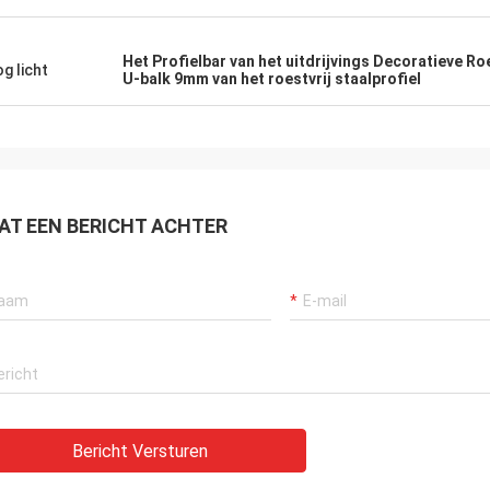
tvereisten zelfs zonder me die
keer orde.
. Adviseer grondig behandelend
 dit bedrijf.
Het Profielbar van het uitdrijvings Decoratieve Roe
g licht
U-balk 9mm van het roestvrij staalprofiel
AT EEN BERICHT ACHTER
Bericht Versturen