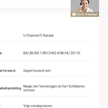
U Channel/C Kanaal
e
BA/2B/NO.1/NO.3/NO.4/8K/HL/2D/1D
perforeerd
Geperforeerd niet
on
Maak, het Vernietigen en het Schilderen
ebehandeling
schoon
j zijn
eren tot wat wij
s onze tweede
f
Vrije steekproeven