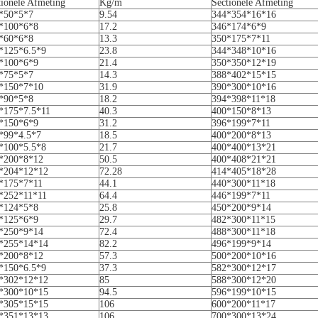
tionele Afmeting
Kg/m
Sectionele Afmeting
*50*5*7
9.54
344*354*16*16
*100*6*8
17.2
346*174*6*9
*60*6*8
13.3
350*175*7*11
*125*6.5*9
23.8
344*348*10*16
*100*6*9
21.4
350*350*12*19
*75*5*7
14.3
388*402*15*15
*150*7*10
31.9
390*300*10*16
*90*5*8
18.2
394*398*11*18
*175*7.5*11
40.3
400*150*8*13
*150*6*9
31.2
396*199*7*11
*99*4.5*7
18.5
400*200*8*13
*100*5.5*8
21.7
400*400*13*21
*200*8*12
50.5
400*408*21*21
*204*12*12
72.28
414*405*18*28
*175*7*11
44.1
440*300*11*18
*252*11*11
64.4
446*199*7*11
*124*5*8
25.8
450*200*9*14
*125*6*9
29.7
482*300*11*15
*250*9*14
72.4
488*300*11*18
*255*14*14
82.2
496*199*9*14
*200*8*12
57.3
500*200*10*16
*150*6.5*9
37.3
582*300*12*17
*302*12*12
85
588*300*12*20
*300*10*15
94.5
596*199*10*15
*305*15*15
106
600*200*11*17
*351*13*13
106
700*300*13*24