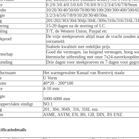
te
0.2/0.3/0.4/0.5/0.6/0.7/0.8/0.9/1/2/3/4/5/6/7/8/9m
edte
10/20/30/40/50/60/70/80/90/100/200/300/400/500/
gte
1/2/3/4/5/6/7/8/9/10/20/30/40/50m…
g
201/202/303/304/304ji/304L/309s/310s/316/316L/3
ering
15-20 dagen na de storting of LC.
aling
T/T, de Western Union, Paypal.etc
De vrije steekproeven altijd maar de vracht zouden
ekproef
verzameld.
Stabiele kwaliteit met redelijke prijs.
Goed die vermogen, las buigend vermogen, hoog wa
enschap
thermische uitbreiding met onze 7x24-naverkoopdien
zending
Drie dagen voor steekproeven en 7 dagen voor gegro
ductnaam
Het warmgewalste Kanaal van Roestvrij staalu
e
U Vorm
otte
40*20 - 200*100
te
4-10 mm
gte
1000-6000 mm
oppervlakte eindigt
NO.1
g
201, 304, 304S, 316, 316L enz.
rm
ASME, ASTM, EN, BS, GB, DIN, JIS ENZ.
ificatiedetails