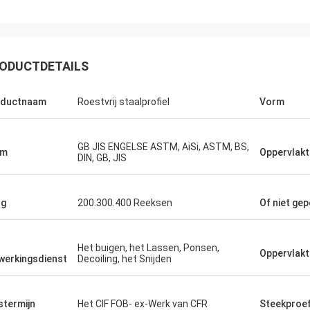
ODUCTDETAILS
oductnaam
Roestvrij staalprofiel
Vorm
GB JIS ENGELSE ASTM, AiSi, ASTM, BS,
rm
Oppervlakt
DIN, GB, JIS
ng
200.300.400 Reeksen
Of niet ge
Hovig Allan
Mark Gal
Het buigen, het Lassen, Ponsen,
Oppervlakt
werkingsdienst
Decoiling, het Snijden
 gezorgde Vivian had ik een super
Wij trots om te zeggen wi
eerpunt op een dringende orde. Als
tevredenstellen de goed
ingsklant kende zij onze specifieke
opdracht gaven en dit i
jstermijn
Het CIF FOB- ex-Werk van CFR
Steekproe