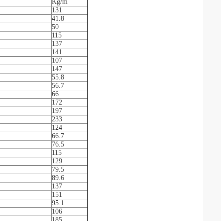
Kg/m
131
41.8
50
115
137
141
107
147
55.8
56.7
66
172
197
233
124
66.7
76.5
115
129
79.5
89.6
137
151
95.1
106
185