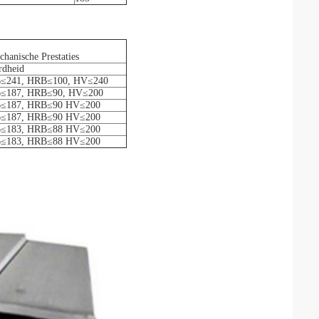
hanische Prestaties
rdheid
≤241, HRB≤100, HV≤240
≤187, HRB≤90, HV≤200
≤187, HRB≤90 HV≤200
≤187, HRB≤90 HV≤200
≤183, HRB≤88 HV≤200
≤183, HRB≤88 HV≤200