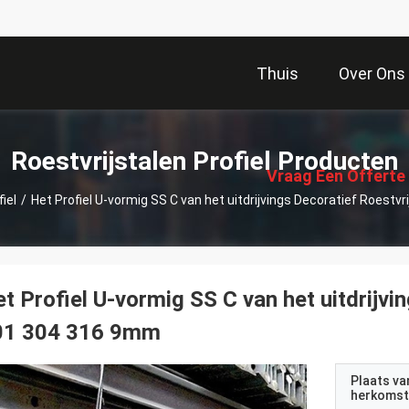
Thuis
Over Ons
描
述
Roestvrijstalen Profiel Producten
Vraag Een Offerte
iel
/
Het Profiel U-vormig SS C van het uitdrijvings Decoratief Roestv
Aan
t Profiel U-vormig SS C van het uitdrijvi
01 304 316 9mm
Plaats va
herkomst