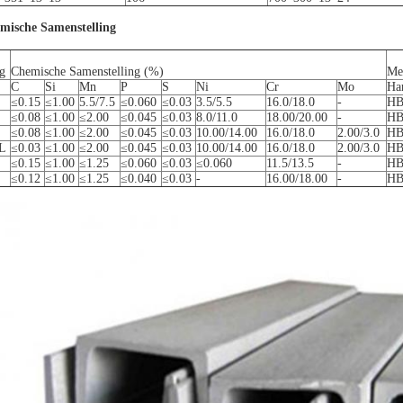
mische Samenstelling
g
Chemische Samenstelling (%)
Mec
C
Si
Mn
P
S
Ni
Cr
Mo
Ha
≤0.15
≤1.00
5.5/7.5
≤0.060
≤0.03
3.5/5.5
16.0/18.0
-
HB
≤0.08
≤1.00
≤2.00
≤0.045
≤0.03
8.0/11.0
18.00/20.00
-
HB
≤0.08
≤1.00
≤2.00
≤0.045
≤0.03
10.00/14.00
16.0/18.0
2.00/3.0
HB
L
≤0.03
≤1.00
≤2.00
≤0.045
≤0.03
10.00/14.00
16.0/18.0
2.00/3.0
HB
≤0.15
≤1.00
≤1.25
≤0.060
≤0.03
≤0.060
11.5/13.5
-
HB
≤0.12
≤1.00
≤1.25
≤0.040
≤0.03
-
16.00/18.00
-
HB