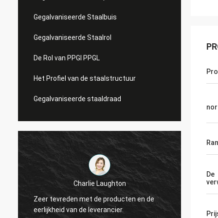
Gegalvaniseerde Staalbuis
Gegalvaniseerde Staalrol
PR
De Rol van PPGI PPGL
Pr
Het Profiel van de staalstructuur
Gegalvaniseerde staaldraad
no
Ra
De
ver
Charlie Laughton
Ervoor
Zeer tevreden met de producten en de
snel k
eerlijkheid van de leverancier.
herhal
Pri