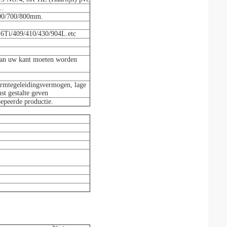
m…
600/700/800mm.
16Ti/409/410/430/904L.etc
 aan uw kant moeten worden
rmtegeleidingsvermogen, lage
st gestalte geven
epeerde productie.