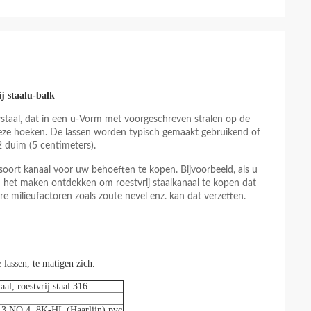
j staalu-balk
aal, dat in een u-Vorm met voorgeschreven stralen op de
 deze hoeken. De lassen worden typisch gemaakt gebruikend of
 duim (5 centimeters).
 soort kanaal voor uw behoeften te kopen. Bijvoorbeeld, als u
 het maken ontdekken om roestvrij staalkanaal te kopen dat
e milieufactoren zoals zoute nevel enz. kan dat verzetten.
lassen, te matigen zich.
taal, roestvrij staal 316
 NO.4, 8K-HL (Haarlijn) pvc