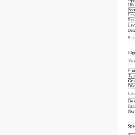
Dik
Bre
Len
Ran
Lev
Bet
Ste
Eig
Ver
Pro
Typ
Gro
Dik
Len
De 
Ran
No
Spec