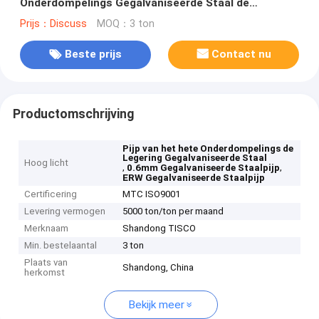
Onderdompelings Gegalvaniseerde Staal de
Legerings Holle GI Vierkante Ronde 0.6mm
Prijs：Discuss
MOQ：3 ton
Beste prijs
Contact nu
Productomschrijving
Pijp van het hete Onderdompelings de
Legering Gegalvaniseerde Staal
Hoog licht
,
,
0.6mm Gegalvaniseerde Staalpijp
ERW Gegalvaniseerde Staalpijp
Certificering
MTC ISO9001
Levering vermogen
5000 ton/ton per maand
Merknaam
Shandong TISCO
Min. bestelaantal
3 ton
Plaats van
Shandong, China
herkomst
Bekijk meer