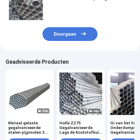
Gegalvaniseerde Staal de Legerings
Holle GI Vierkante Ronde 0.6mm
Doorgaan
Geadviseerde Producten
Metaal gelaste
Holle Z275
Gi van het het
gegalvaniseerde
Gegalvaniseerde
Onderdompeli
stalen pijpmolen 3
Lage de Koolstofbuis
Gegalvaniseer
inch milde Q235b-
van de Staalpijp
Staal de Leger