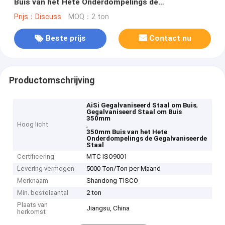
Buis van het Hete Onderdompelings de
Gegalvaniseerde Staal
Prijs：Discuss
MOQ：2 ton
Beste prijs
Contact nu
Productomschrijving
,
AiSi Gegalvaniseerd Staal om Buis
Gegalvaniseerd Staal om Buis
350mm
Hoog licht
,
350mm Buis van het Hete
Onderdompelings de Gegalvaniseerde
Staal
Certificering
MTC ISO9001
Levering vermogen
5000 Ton/Ton per Maand
Merknaam
Shandong TISCO
Min. bestelaantal
2 ton
Plaats van
Jiangsu, China
herkomst