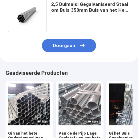
2,5 Duimaisi Gegalvaniseerd Staal
om Buis 350mm Buis van het Hete
Onderdompelings de
Gegalvaniseerde Staal
Doorgaan
Geadviseerde Producten
Gi van het hete
Van de de Pijp Lage
Gi het Buis
Onderdompelings
Koolstof van het hete
Gegalvaniseer