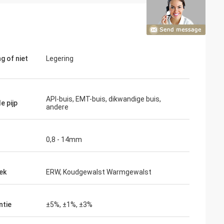
g of niet
Legering
API-buis, EMT-buis, dikwandige buis,
e pijp
andere
0,8 - 14mm
ek
ERW, Koudgewalst Warmgewalst
j
ntie
±5%, ±1%, ±3%