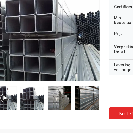
Certificer
Min.
bestelaan
Prijs
Verpakki
Details
Levering
vermoge
Beste P