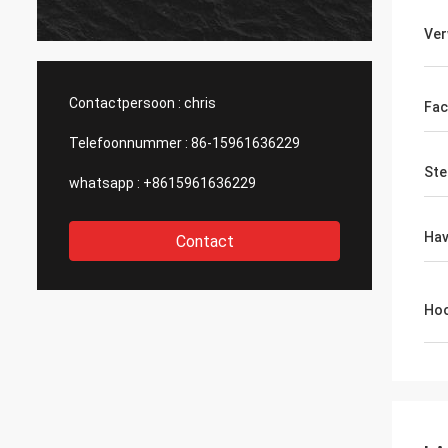
productvereisten zelf
vragen. Adviseer gron
Ver
haar en dit bedrijf.
Contactpersoon :
chris
Fac
Telefoonnummer :
86-15961636229
Ste
whatsapp :
+8615961636229
Ha
Contact
Hoo