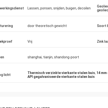
s zonder me die
keer orde.
Geolied
dig behandelend
werkingsdienst
Lassen, ponsen, snijden, buigen, decoilen
geolie
turering
door theoretisch gewicht
Soort b
ekproef
Vrij
Zink la
ven
shanghai, tianjin, shandong-poort
Thermisch verzinkte vierkante stalen buis
,
14 mm 
g licht
API gegalvaniseerde vierkante stalen buis