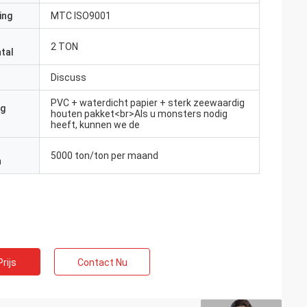
ing
MTC ISO9001
2 TON
tal
Discuss
PVC + waterdicht papier + sterk zeewaardig
ng
houten pakket<br>Als u monsters nodig
heeft, kunnen we de
5000 ton/ton per maand
n
rijs
Contact Nu