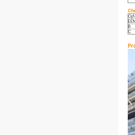
Ch
Cijf
EE
B
C
Pr