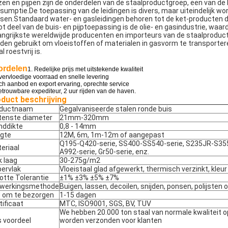
zen en pijpen zijn de onderdelen van de staalproductgroep, een van de 
sumptie.De toepassing van de leidingen is divers, maar uiteindelijk wo
sen.Standaard water- en gasleidingen behoren tot de ket-producten d
ot deel van de buis- en pijptoepassing is de olie- en gasindustrie, wa
angrijkste wereldwijde producenten en importeurs van de staalproduc
den gebruikt om vloeistoffen of materialen in gasvorm te transporter
l roestvrij is.
VERZENDEN
ordelen
1. Redelijke prijs met uitstekende kwaliteit
vervloedige voorraad en snelle levering
ch aanbod en export ervaring, oprechte service
etrouwbare expediteur, 2 uur rijden van de haven.
duct beschrijving
oductnaam
Gegalvaniseerde stalen ronde buis
tenste diameter
21mm-320mm
ddikte
0,8 - 14mm
gte
12M, 6m, 1m-12m of aangepast
Q195-Q420-serie, SS400-SS540-serie, S235JR-S355J
eriaal
A992-serie, Gr50-serie, enz.
k laag
30-275g/m2
ervlak
Vloeistaal glad afgewerkt, thermisch verzinkt, kleur
otte Tolerantie
±1% ±3% ±5% ±7%
rwerkingsmethode
Buigen, lassen, decoilen, snijden, ponsen, polijsten 
d om te bezorgen
1-15 dagen
tificaat
MTC, ISO9001, SGS, BV, TUV
We hebben 20.000 ton staal van normale kwaliteit o
 voordeel
worden verzonden voor klanten