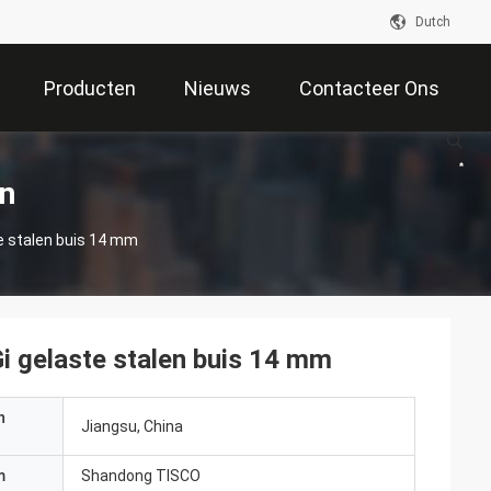
Dutch
Producten
Nieuws
Contacteer Ons
en
te stalen buis 14 mm
Gi gelaste stalen buis 14 mm
n
Jiangsu, China
m
Shandong TISCO