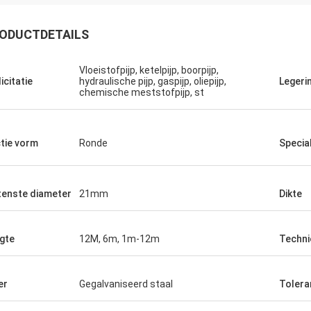
ODUCTDETAILS
Vloeistofpijp, ketelpijp, boorpijp,
icitatie
hydraulische pijp, gaspijp, oliepijp,
Legerin
chemische meststofpijp, st
tie vorm
Ronde
Special
tenste diameter
21mm
Dikte
gte
12M, 6m, 1m-12m
Techni
Allan
Mark Galon
n had ik een super
Wij trots om te zeggen wij zijn
ringende orde. Als
tevredenstellen de goederen tot wat wi
er
Gegalvaniseerd staal
Tolera
zij onze specifieke
opdracht gaven en dit is onze tweede