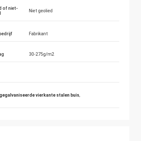
 of niet-
Niet geolied
d
edrijf
Fabrikant
ag
30-275g/m2
gegalvaniseerde vierkante stalen buis
,