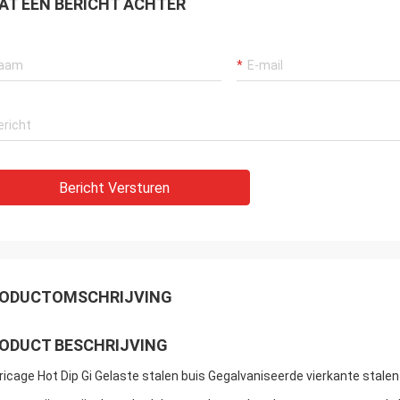
AT EEN BERICHT ACHTER
Bericht Versturen
Laat een bericht achter
We bellen je snel terug!
ODUCTOMSCHRIJVING
ODUCT BESCHRIJVING
ricage Hot Dip Gi Gelaste stalen buis Gegalvaniseerde vierkante stalen 