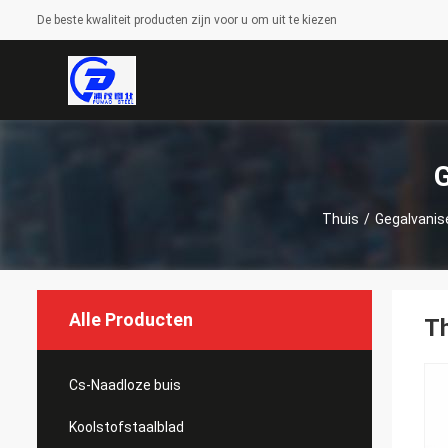
De beste kwaliteit producten zijn voor u om uit te kiezen
G
Thuis
/
Gegalvanis
Alle Producten
Th
Cs-Naadloze buis
Koolstofstaalblad