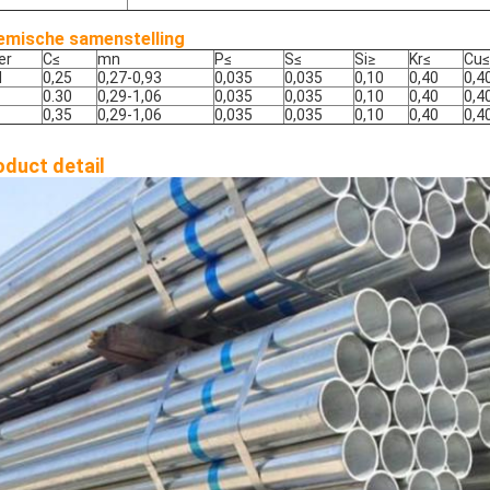
emische samenstelling
er
C
≤
mn
P
≤
S
≤
Si
≥
Kr
≤
Cu
≤
N
0,25
0,27-0,93
0,035
0,035
0,10
0,40
0,4
0.30
0,29-1,06
0,035
0,035
0,10
0,40
0,4
0,35
0,29-1,06
0,035
0,035
0,10
0,40
0,4
oduct detail