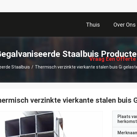
Thuis
Over Ons
描
述
egalvaniseerde Staalbuis Product
Vraag Een Offerte
eerde Staalbuis
/
Thermisch verzinkte vierkante stalen buis Gi gelas
Aan
ermisch verzinkte vierkante stalen buis 
Plaats va
herkomst
Merknaa