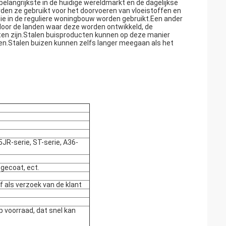
belangrijkste in de huidige wereldmarkt en de dagelijkse
rden ze gebruikt voor het doorvoeren van vloeistoffen en
ie in de reguliere woningbouw worden gebruikt.Een ander
ardoor de landen waar deze worden ontwikkeld, de
ten zijn.Stalen buisproducten kunnen op deze manier
en.Stalen buizen kunnen zelfs langer meegaan als het
R-serie, ST-serie, A36-
 gecoat, ect.
of als verzoek van de klant
p voorraad, dat snel kan