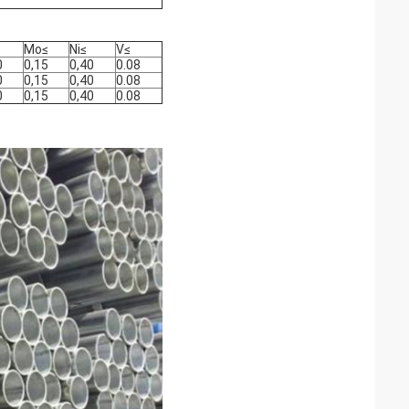
Mo
≤
Ni
≤
V
≤
0
0,15
0,40
0.08
0
0,15
0,40
0.08
0
0,15
0,40
0.08