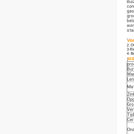
Bui
con
gas
gro
bel
wor
staa
Vo
2. O
3.Ri
4. B
pro
pr
Bui
Wan
Len
Mat
Zin
Opp
Gro
Ve
Tij
Cer
Ons