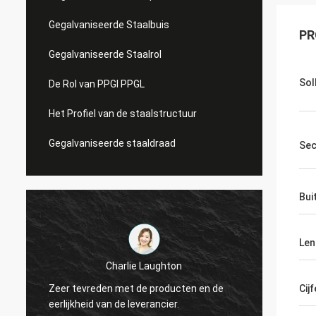
Gegalvaniseerde Staalbuis
PR
Gegalvaniseerde Staalrol
Soll
De Rol van PPGI PPGL
Het Profiel van de staalstructuur
Gegalvaniseerde staaldraad
Sec
Bui
Len
Hovig 
Charlie Laughton
Ervoor gezorgde Vivia
 tevreden met de producten en de
snel keerpunt op een d
Cijf
ijkheid van de leverancier.
herhalingsklant kende 