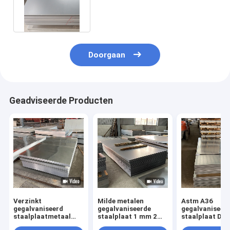
staalplaatplaten Milde effen
afwerking voor profiel:
Doorgaan
Geadviseerde Producten
Verzinkt
Milde metalen
Astm A36
gegalvaniseerd
gegalvaniseerde
gegalvaniseer
staalplaatmetaal
staalplaat 1 mm 2
staalplaat Dx
A36 Dx51d
mm dik Baosteel
thermisch ver