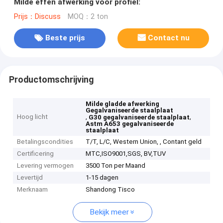
Milde effen afwerking voor profiel:
Prijs：Discuss
MOQ：2 ton
Beste prijs
Contact nu
Productomschrijving
Milde gladde afwerking
Gegalvaniseerde staalplaat
Hoog licht
,
,
G30 gegalvaniseerde staalplaat
Astm A653 gegalvaniseerde
staalplaat
Betalingscondities
T/T, L/C, Western Union, , Contant geld
Certificering
MTC,ISO9001,SGS, BV,TUV
Levering vermogen
3500 Ton per Maand
Levertijd
1-15 dagen
Merknaam
Shandong Tisco
Bekijk meer