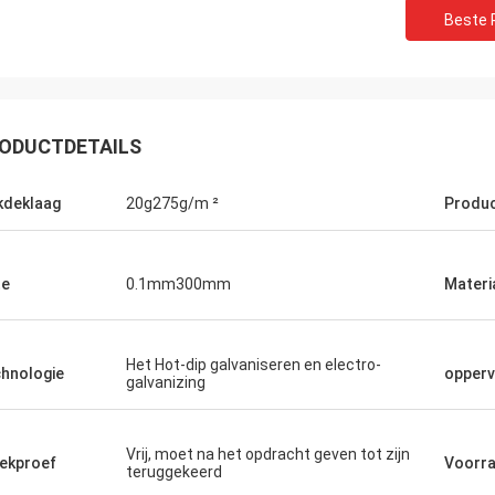
Beste P
ODUCTDETAILS
kdeklaag
20g275g/m ²
Produ
te
0.1mm300mm
Materi
Het Hot-dip galvaniseren en electro-
hnologie
opperv
galvanizing
Hovig Allan
Mark Gal
 gezorgde Vivian had ik een super
Wij trots om te zeggen wi
eerpunt op een dringende orde. Als
tevredenstellen de goed
Vrij, moet na het opdracht geven tot zijn
ekproef
Voorr
teruggekeerd
ingsklant kende zij onze specifieke
opdracht gaven en dit i