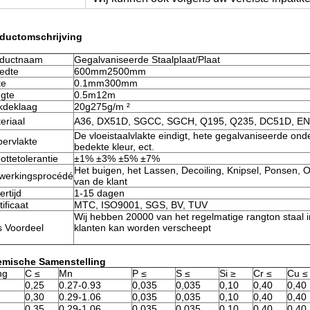
ductomschrijving
oductnaam
Gegalvaniseerde Staalplaat/Plaat
edte
600mm2500mm
te
0.1mm300mm
gte
0.5m12m
kdeklaag
20g275g/m ²
eriaal
A36,
DX51D, SGCC, SGCH, Q195, Q235, DC51D, EN
De vloeistaalvlakte eindigt, hete gegalvaniseerde on
ervlakte
bedekte kleur, ect.
ottetolerantie
±1% ±3% ±5% ±7%
Het buigen, het Lassen, Decoiling, Knipsel, Ponsen, 
werkingsprocédé
van de klant
ertijd
1-15 dagen
tificaat
MTC, ISO9001, SGS, BV, TUV
Wij hebben 20000 van het regelmatige rangton staal i
 Voordeel
klanten kan worden verscheept
mische Samenstelling
ng
C
≤
Mn
P
≤
S
≤
Si
≥
Cr
≤
Cu
≤
0,25
0.27-0.93
0,035
0,035
0,10
0,40
0,40
0,30
0.29-1.06
0,035
0,035
0,10
0,40
0,40
0,35
0.29-1.06
0,035
0,035
0,10
0,40
0,40