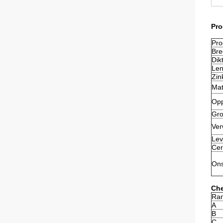
Pro
Pr
Bre
Dik
Len
Zin
Mat
Opp
Gro
Ver
Lev
Cer
Ons
Che
Ra
A
B
C