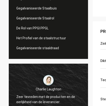
Gegalvaniseerde Staalbuis
Gegalvaniseerde Staalrol
De Rol van PPGI PPGL
PR
Het Profiel van de staalstructuur
Zin
Gegalvaniseerde staaldraad
Dik
Tec
Charlie Laughton
Ervoor
Zeer tevreden met de producten en de
snel k
Ste
eerlijkheid van de leverancier.
herhal