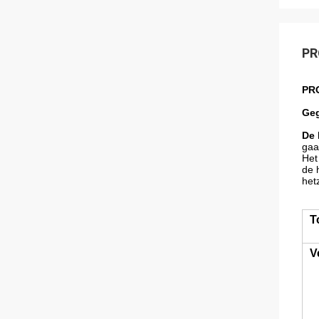
PR
PR
Geg
De 
gaa
Het
de 
het
T
V