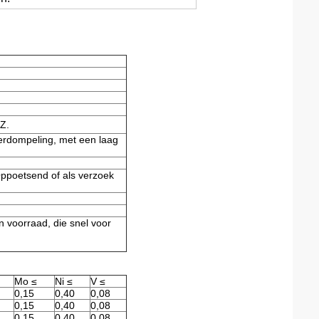
Z.
derdompeling, met een laag
Oppoetsend of als verzoek
n voorraad, die snel voor
Mo
≤
Ni
≤
V
≤
0,15
0,40
0,08
0,15
0,40
0,08
0,15
0,40
0,08