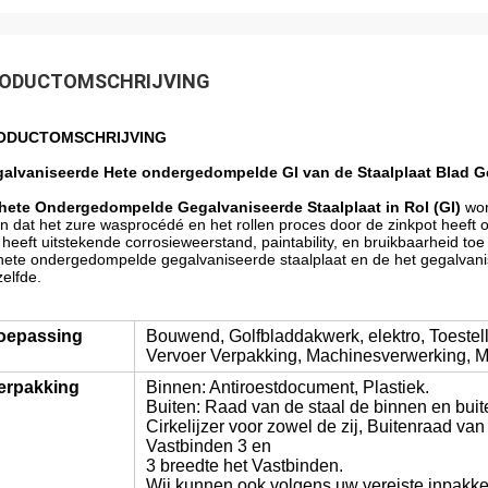
ODUCTOMSCHRIJVING
ODUCTOMSCHRIJVING
alvaniseerde Hete ondergedompelde GI van de Staalplaat Blad G
hete Ondergedompelde Gegalvaniseerde Staalplaat in Rol (GI)
wor
n dat het zure wasprocédé en het rollen proces door de zinkpot heeft 
 heeft uitstekende corrosieweerstand, paintability, en bruikbaarheid toe
hete ondergedompelde gegalvaniseerde staalplaat en de het gegalvanise
zelfde.
oepassing
Bouwend, Golfbladdakwerk, elektro, Toestelle
Vervoer Verpakking, Machinesverwerking, M
erpakking
Binnen: Antiroestdocument, Plastiek.
Buiten: Raad van de staal de binnen en bui
Cirkelijzer voor zowel de zij, Buitenraad van
Vastbinden 3 en
3 breedte het Vastbinden.
Wij kunnen ook volgens uw vereiste inpakke