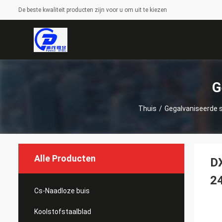
De beste kwaliteit producten zijn voor u om uit te kiezen
G
Thuis
/
Gegalvaniseerde s
Alle Producten
DX
2
Cs-Naadloze buis
Koolstofstaalblad