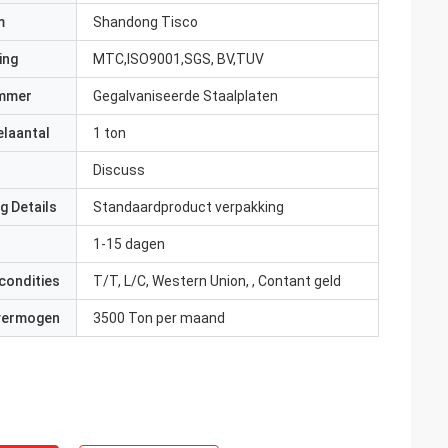
m
Shandong Tisco
ing
MTC,ISO9001,SGS, BV,TUV
mmer
Gegalvaniseerde Staalplaten
elaantal
1 ton
Discuss
g Details
Standaardproduct verpakking
1-15 dagen
condities
T/T, L/C, Western Union, , Contant geld
 vermogen
3500 Ton per maand