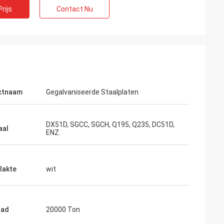
rijs
Contact Nu
ctnaam
Gegalvaniseerde Staalplaten
DX51D, SGCC, SGCH, Q195, Q235, DC51D,
aal
ENZ.
lakte
wit
on
j zijn
eren tot wat wij
aad
20000 Ton
s onze tweede