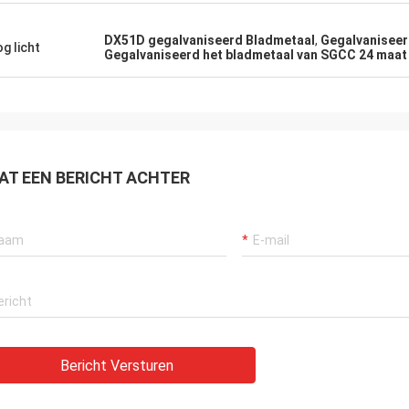
tvereisten zelfs zonder me die
keer orde.
. Adviseer grondig behandelend
DX51D gegalvaniseerd Bladmetaal
,
Gegalvanisee
 dit bedrijf.
g licht
Gegalvaniseerd het bladmetaal van SGCC 24 maat
AT EEN BERICHT ACHTER
Bericht Versturen