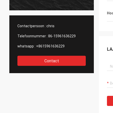
produc
vragen
haar en
Hoo
Contactpersoon :
chris
Telefoonnummer :
86-15961636229
whatsapp :
+8615961636229
LA
Contact