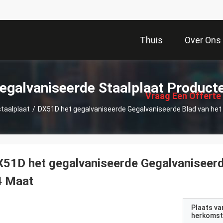
Thuis
Over Ons
描
述
egalvaniseerde Staalplaat Product
Vraag Een Offerte
taalplaat
/
DX51D het gegalvaniseerde Gegalvaniseerde Blad van he
Aan
51D het gegalvaniseerde Gegalvaniseerd
4 Maat
Plaats va
herkomst