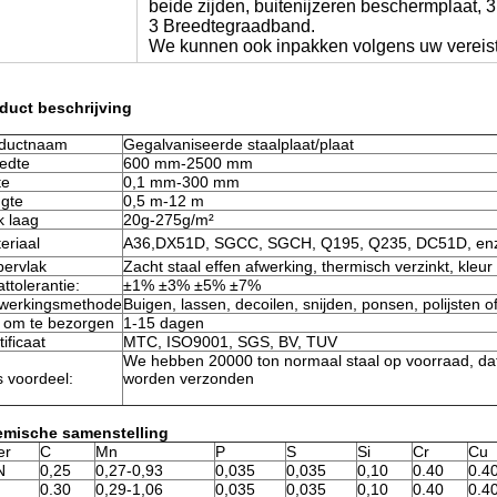
beide zijden, buitenijzeren beschermplaat, 
3 Breedtegraadband.
We kunnen ook inpakken volgens uw vereist
duct beschrijving
ductnaam
Gegalvaniseerde staalplaat/plaat
edte
600 mm-2500 mm
te
0,1 mm-300 mm
gte
0,5 m-12 m
k laag
20g-275g/m²
eriaal
A36,
DX51D, SGCC, SGCH, Q195, Q235, DC51D, en
ervlak
Zacht staal effen afwerking, thermisch verzinkt, kleur
ttolerantie:
±1% ±3% ±5% ±7%
werkingsmethode
Buigen, lassen, decoilen, snijden, ponsen, polijsten o
d om te bezorgen
1-15 dagen
tificaat
MTC, ISO9001, SGS, BV, TUV
We hebben 20000 ton normaal staal op voorraad, dat
 voordeel:
worden verzonden
mische samenstelling
er
C
Mn
P
S
Si
Cr
Cu
N
0,25
0,27-0,93
0,035
0,035
0,10
0.40
0.4
0.30
0,29-1,06
0,035
0,035
0,10
0.40
0.4