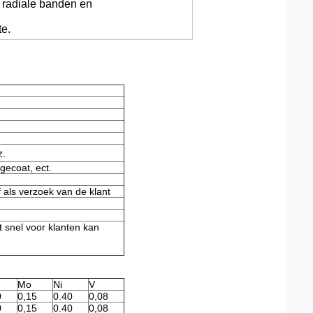
3 radiale banden en
e.
z.
 gecoat, ect.
f als verzoek van de klant
 snel voor klanten kan
Mo
Ni
V
0
0,15
0.40
0,08
0
0,15
0.40
0,08