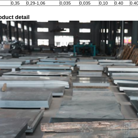
0,35
0,29-1,06
0,035
0,035
0,10
0.40
0.4
oduct detail