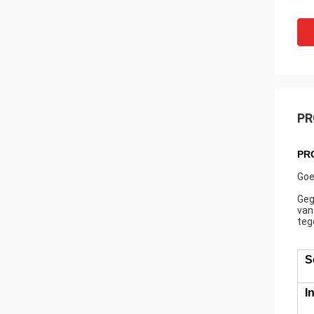
PR
PR
Goe
Geg
van
teg
So
I