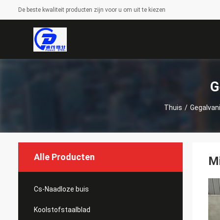
De beste kwaliteit producten zijn voor u om uit te kiezen
G
Thuis
/
Gegalvani
Alle Producten
Mi
Cs-Naadloze buis
Koolstofstaalblad