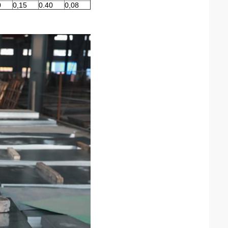
0
0,15
0.40
0,08