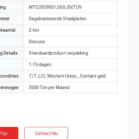
ing
MTC,ISO9001,SGS, BV,TUV
mmer
Gegalvaniseerde Staalplaten
elaantal
2 ton
Discuss
g Details
Standaardproduct verpakking
1-15 dagen
condities
T/T, L/C, Western Union, , Contant geld
 vermogen
3500 Ton per Maand
rijs
Contact Nu