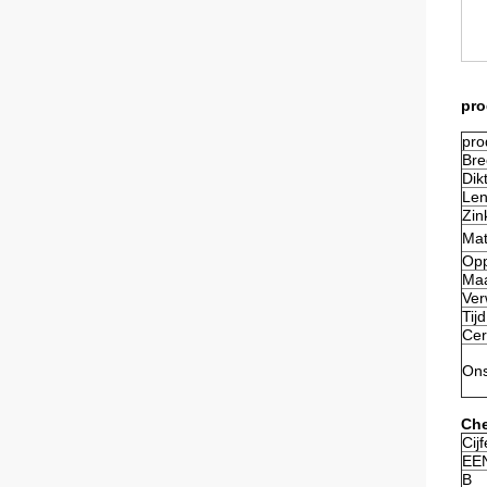
pro
pro
Bre
Dik
Len
Zin
Mat
Opp
Maa
Ver
Tij
Cer
Ons
Che
Cijf
EE
B