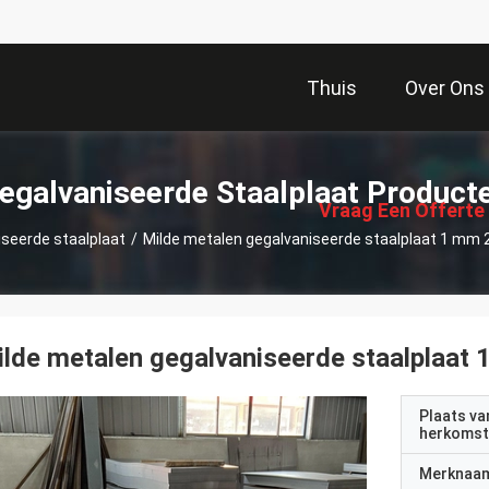
Thuis
Over Ons
描
述
egalvaniseerde Staalplaat Product
Vraag Een Offerte
seerde staalplaat
/
Milde metalen gegalvaniseerde staalplaat 1 mm 
Aan
lde metalen gegalvaniseerde staalplaat
Plaats va
herkomst
Merknaa