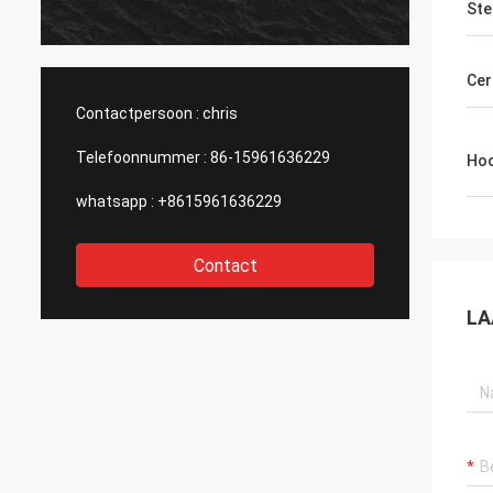
productvereisten
Ste
vragen. Adviseer
haar en dit bedrijf
Cer
Contactpersoon :
chris
Telefoonnummer :
86-15961636229
Hoo
whatsapp :
+8615961636229
Contact
LA