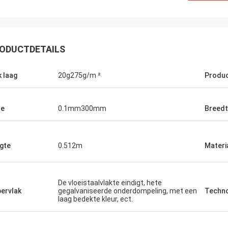
ODUCTDETAILS
k laag
20g275g/m ²
Produ
te
0.1mm300mm
Breed
gte
0.512m
Materi
ovig Allan
Mark Galon
De vloeistaalvlakte eindigt, hete
ervlak
gegalvaniseerde onderdompeling, met een
Techno
Vivian had ik een super
Wij trots om te zeggen wij zijn
laag bedekte kleur, ect.
 een dringende orde. Als
tevredenstellen de goederen tot w
ende zij onze specifieke
opdracht gaven en dit is onze twe