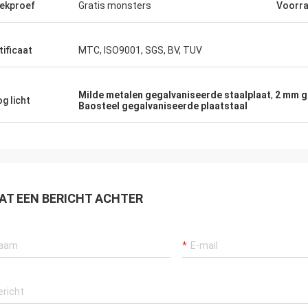
 zelfs zonder me die
keer orde.
ekproef
Gratis monsters
Voorr
 grondig behandelend
.
tificaat
MTC, ISO9001, SGS, BV, TUV
Milde metalen gegalvaniseerde staalplaat
,
2 mm g
g licht
Baosteel gegalvaniseerde plaatstaal
AT EEN BERICHT ACHTER