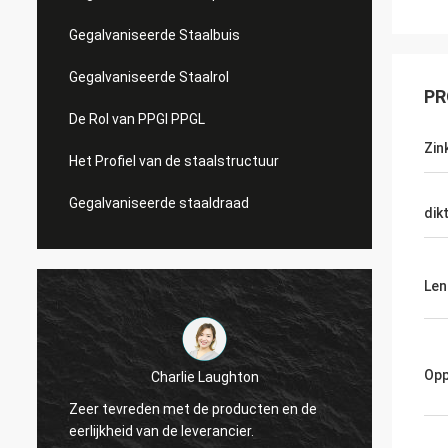
Gegalvaniseerde Staalbuis
Gegalvaniseerde Staalrol
PR
De Rol van PPGI PPGL
Zin
Het Profiel van de staalstructuur
Gegalvaniseerde staaldraad
dik
Len
H
Opp
Charlie Laughton
Ervoor gezorgde 
Zeer tevreden met de producten en de
snel keerpunt op
eerlijkheid van de leverancier.
herhalingsklant k