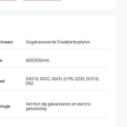
ctnaam
Gegalvaniseerde Staalplatenplaten
te
6002500mm
DX51D, SGCC, SGCH, Q195, Q235, DC51D,
aal
ENZ.
Het Hot-dip galvaniseren en electro-
logie
galvanizing
at wij
ede