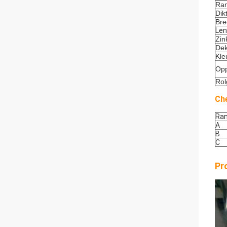
Ra
Dik
Bre
Len
Zin
Dek
Kle
Opp
Rol
Ch
Ra
A
B
C
Pr