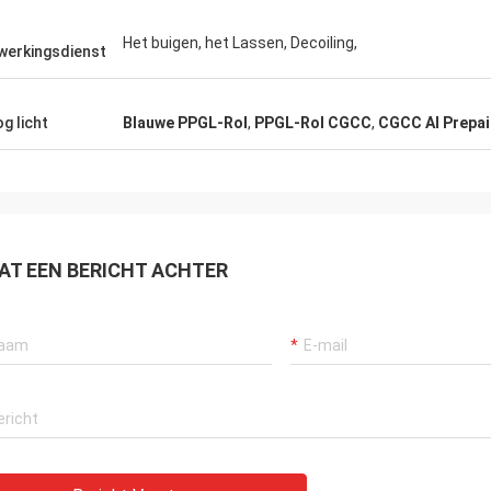
tvereisten zelfs zonder me die
keer orde.
. Adviseer grondig behandelend
Het buigen, het Lassen, Decoiling,
werkingsdienst
 dit bedrijf.
g licht
Blauwe PPGL-Rol
,
PPGL-Rol CGCC
,
CGCC Al Prepai
AT EEN BERICHT ACHTER