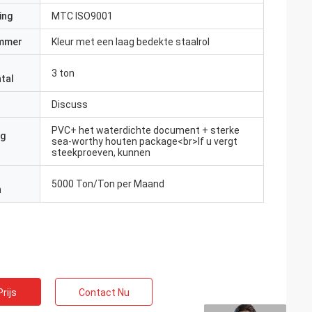
ing
MTC ISO9001
mmer
Kleur met een laag bedekte staalrol
3 ton
tal
Discuss
PVC+ het waterdichte document + sterke
ng
sea-worthy houten package<br>If u vergt
steekproeven, kunnen
5000 Ton/Ton per Maand
n
rijs
Contact Nu