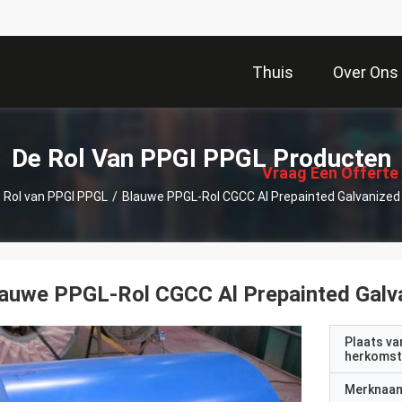
Thuis
Over Ons
描
述
De Rol Van PPGI PPGL Producten
Vraag Een Offerte
 Rol van PPGI PPGL
/
Blauwe PPGL-Rol CGCC Al Prepainted Galvanized 
Aan
auwe PPGL-Rol CGCC Al Prepainted Galva
Plaats va
herkomst
Merknaa