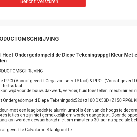
Bericht Versturen
ODUCTOMSCHRIJVING
-Heet Ondergedompeld de Diepe Tekeningsppgl Kleur Met ee
len
ODUCTOMSCHRIJVING
e PPGI (Vooraf geverft Gegalvaniseerd Staal) & PPGL (Vooraf geverft G
liteitsstaal.
 kan wijd voor de bouw, dakwerk, vervoer, huistoestellen, meubilair en
t Ondergedompeld Diepe Tekeningsdx52d+z100 DX53D+Z150 PPGL Kleur
kleur-met een laag bedekte aluminiumrol is één van de hoogste decora
prestaties en zijn niet gemakkelijk om worden aangetast. Door de oppe
laag kan worden gewaarborgd niet om minstens 30 jaar na speciale be
raf geverfte Galvalume Staalgrootte: