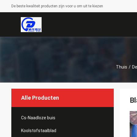
De beste kwaliteit producten zijn voor u om uit te kiezen
Thuis
/
De
Alle Producten
Bl
Cs-Naadloze buis
Koolstofstaalblad