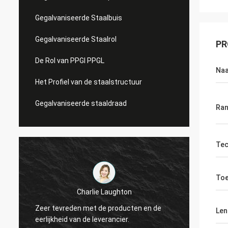
Gegalvaniseerde Staalbuis
Gegalvaniseerde Staalrol
PR
De Rol van PPGI PPGL
Na
Het Profiel van de staalstructuur
Gegalvaniseerde staaldraad
Ra
Tec
Toe
Charlie Laughton
Ervoor
Zeer tevreden met de producten en de
snel k
Len
eerlijkheid van de leverancier.
herhal