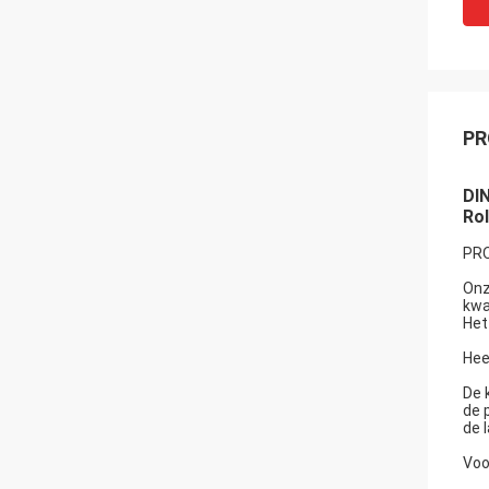
PR
DIN
Rol
PR
Onz
kwa
Het
Hee
De 
de 
de 
Voo