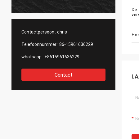
produc
vragen
De
ver
haar en
Contactpersoon :
chris
Hoo
Telefoonnummer :
86-15961636229
whatsapp :
+8615961636229
Contact
LA