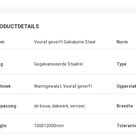
ODUCTDETAILS
am
Vooraf geverft Galvalume Staal
Norm
ng
Gegalvaniseerde Staalrol
Type
hniek
Warmgewalst, Vooraf geverft
Oppervla
passing
de bouw, dakwerk, vervoer,
Breedte
Hovig Allan
Mark Gal
 gezorgde Vivian had ik een super
Wij trots om te zeggen wi
eerpunt op een dringende orde. Als
tevredenstellen de goed
gte
100012000mm
Toleranti
ingsklant kende zij onze specifieke
opdracht gaven en dit i