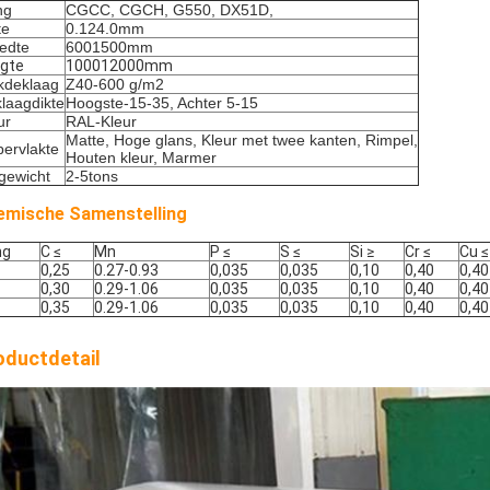
ng
CGCC, CGCH, G550, DX51D,
te
0.124.0mm
edte
6001500mm
gte
100012000mm
kdeklaag
Z40-600 g/m2
laagdikte
Hoogste-15-35, Achter 5-15
ur
RAL-Kleur
Matte, Hoge glans, Kleur met twee kanten, Rimpel,
ervlakte
Houten kleur, Marmer
gewicht
2-5tons
emische Samenstelling
ng
C
≤
Mn
P
≤
S
≤
Si
≥
Cr
≤
Cu
≤
0,25
0.27-0.93
0,035
0,035
0,10
0,40
0,40
0,30
0.29-1.06
0,035
0,035
0,10
0,40
0,40
0,35
0.29-1.06
0,035
0,035
0,10
0,40
0,40
oductdetail