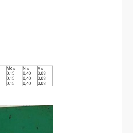
Mo
≤
Ni
≤
V
≤
0,15
0,40
0,08
0,15
0,40
0,08
0,15
0,40
0,08