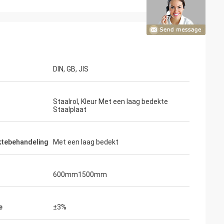
DIN, GB, JIS
Staalrol, Kleur Met een laag bedekte
Staalplaat
ktebehandeling
Met een laag bedekt
600mm1500mm
on
j zijn
eren tot wat wij
e
±3%
s onze tweede