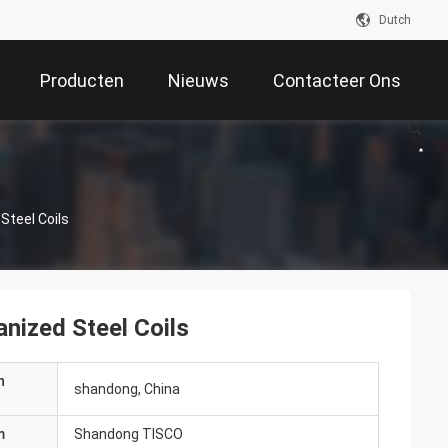
Dutch
Producten
Nieuws
Contacteer Ons
Steel Coils
nized Steel Coils
n
shandong, China
m
Shandong TISCO