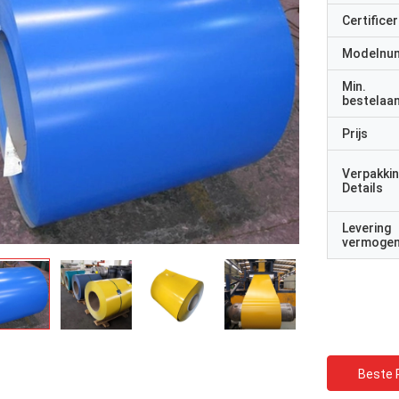
Certificer
Modelnu
Min.
bestelaan
Prijs
Verpakki
Details
Levering
vermoge
Beste P