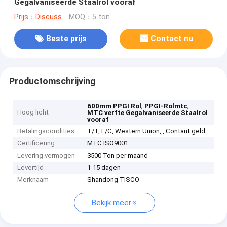
Gegalvaniseerde Staalrol vooraf
Prijs：Discuss
MOQ：5 ton
Beste prijs
Contact nu
Productomschrijving
,
,
600mm PPGI Rol
PPGI-Rolmtc
Hoog licht
MTC verfte Gegalvaniseerde Staalrol
vooraf
Betalingscondities
T/T, L/C, Western Union, , Contant geld
Certificering
MTC ISO9001
Levering vermogen
3500 Ton per maand
Levertijd
1-15 dagen
Merknaam
Shandong TISCO
Bekijk meer