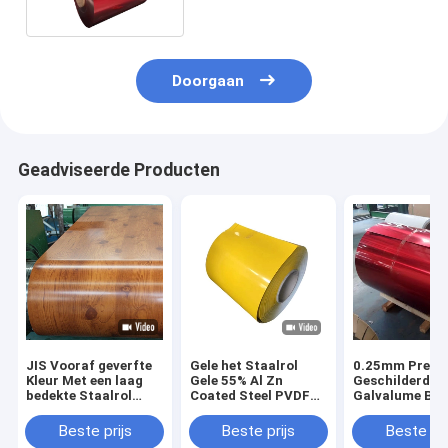
vooraf
Doorgaan
Geadviseerde Producten
JIS Vooraf geverfte
Gele het Staalrol
0.25mm Pre
Kleur Met een laag
Gele 55% Al Zn
Geschilderde
bedekte Staalrol
Coated Steel PVDF
Galvalume Bla
Ppgl 600mm
van AZ150 Ppgl
CGCH
1500mm
Beste prijs
Beste prijs
Beste pri