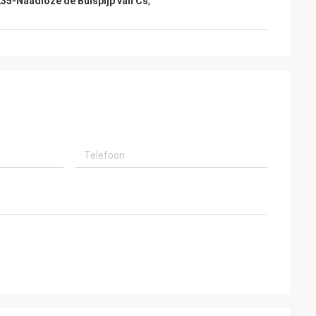
35-Naadloze de Buispijp van Cs
,