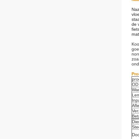
Naa
vlo
sta
de 
fie
mat
Koo
goe
nor
zoa
ond
Pro
pro
OD
Wan
Len
Inp
Afle
Ver
Bet
Die
Ste
Doo