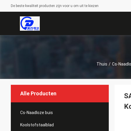
De beste kwaliteit producten zijn voor u om uit te kiezen
Thuis
/
Cs-Naadlo
Alle Producten
SA
Ko
Cs-Naadloze buis
Koolstofstaalblad