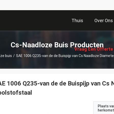
Thuis
Over Ons
描
述
Cs-Naadloze Buis Producten
Vraag Een Offerte
ze buis
/
SAE 1006 Q235-van de de Buispijp van Cs Naadloze Diameter
Aan
E 1006 Q235-van de de Buispijp van Cs 
olstofstaal
Plaats va
herkomst