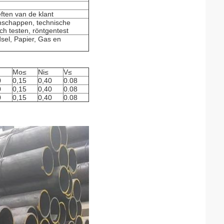
ften van de klant
schappen, technische
ch testen, röntgentest
sel, Papier, Gas en
Mo
≤
Ni
≤
V
≤
0
0,15
0,40
0.08
0
0,15
0,40
0.08
0
0,15
0,40
0.08