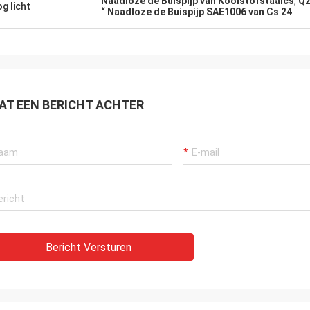
Naadloze de Buispijp van Koolstofstaalcs
,
Q2
g licht
“ Naadloze de Buispijp SAE1006 van Cs 24
AT EEN BERICHT ACHTER
Bericht Versturen