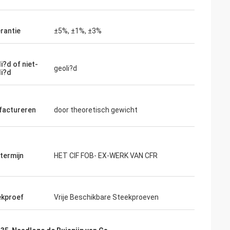
rantie
±5%, ±1%, ±3%
i?d of niet-
geoli?d
li?d
factureren
door theoretisch gewicht
stermijn
HET CIF FOB- EX-WERK VAN CFR
ekproef
Vrije Beschikbare Steekproeven