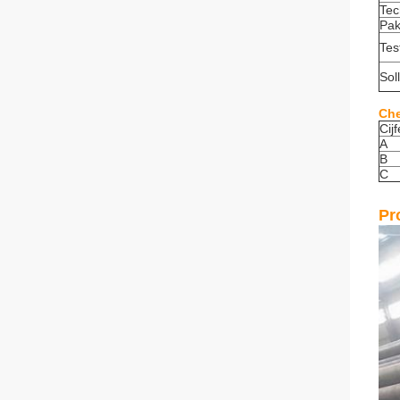
Tec
Pak
Tes
Soll
Che
Cijf
A
B
C
Pr