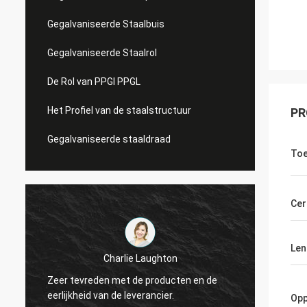
Gegalvaniseerde Staalbuis
Gegalvaniseerde Staalrol
De Rol van PPGI PPGL
Het Profiel van de staalstructuur
PR
Gegalvaniseerde staaldraad
Toe
Cer
Len
Charlie Laughton
Ervoor
Zeer tevreden met de producten en de
snel k
eerlijkheid van de leverancier.
herhal
Opp