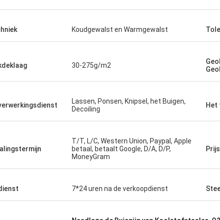
tvereisten zelfs zonder me die
keer orde.
. Adviseer grondig behandelend
 dit bedrijf.
hniek
Koudgewalst en Warmgewalst
Tole
Geol
kdeklaag
30-275g/m2
Geo
Lassen, Ponsen, Knipsel, het Buigen,
verwerkingsdienst
Het 
Decoiling
T/T, L/C, Western Union, Paypal, Apple
alingstermijn
betaal, betaalt Google, D/A, D/P,
Prij
MoneyGram
dienst
7*24 uren na de verkoopdienst
Ste