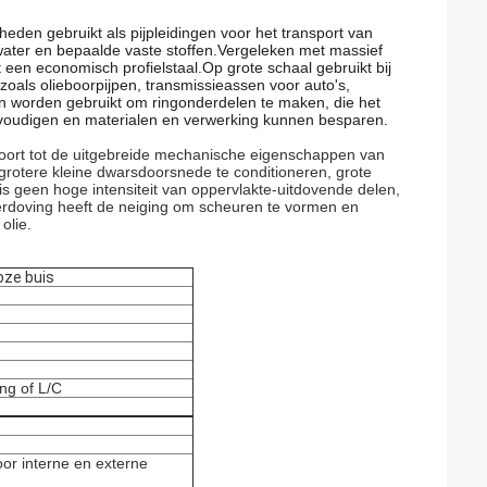
eden gebruikt als pijpleidingen voor het transport van
, water en bepaalde vaste stoffen.Vergeleken met massief
het een economisch profielstaal.Op grote schaal gebruikt bij
oals olieboorpijpen, transmissieassen voor auto's,
zen worden gebruikt om ringonderdelen te maken, die het
voudigen en materialen en verwerking kunnen besparen.
behoort tot de uitgebreide mechanische eigenschappen van
grotere kleine dwarsdoorsnede te conditioneren, grote
is geen hoge intensiteit van oppervlakte-uitdovende delen,
aterdoving heeft de neiging om scheuren te vormen en
olie.
oze buis
ng of L/C
oor interne en externe