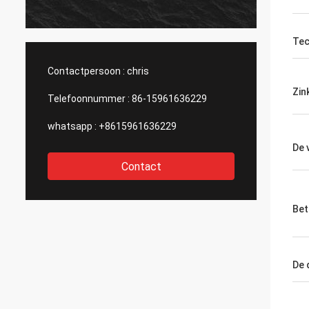
produc
vragen
haar en
Tec
Contactpersoon :
chris
Zin
Telefoonnummer :
86-15961636229
whatsapp :
+8615961636229
De 
Contact
Bet
De 