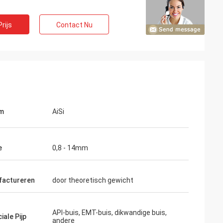
rijs
Contact Nu
m
AiSi
e
0,8 - 14mm
on
factureren
door theoretisch gewicht
j zijn
eren tot wat wij
API-buis, EMT-buis, dikwandige buis,
s onze tweede
iale Pijp
andere