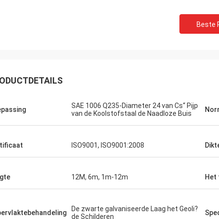
Beste P
ODUCTDETAILS
SAE 1006 Q235-Diameter 24 van Cs“ Pijp
passing
Nor
van de Koolstofstaal de Naadloze Buis
tificaat
ISO9001, ISO9001:2008
Dikt
Hovig Allan
Mark Gal
gte
12M, 6m, 1m-12m
Het 
 gezorgde Vivian had ik een super
Wij trots om te zeggen wi
eerpunt op een dringende orde. Als
tevredenstellen de goed
De zwarte galvaniseerde Laag het Geoli?
ingsklant kende zij onze specifieke
opdracht gaven en dit i
ervlaktebehandeling
Spec
de Schilderen