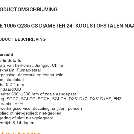
ODUCTOMSCHRIJVING
E 1006 Q235 CS DIAMETER 24'' KOOLSTOFSTALEN NA
ODUCT BESCHRIJVING
erzicht
lle details
ats van herkomst: Jiangsu, China
rknaam: Pumao-staal
passing: decoratie en constructie
e: staalplaat
kte: 0,2-4 mm
andaard:GB
eedte: 600~1500 mm of zoals aangepast
ng: SGCC, SGLCC, SGCH, SGLCH, DX51D+Z, DX51D+AZ, ENZ.
erantie: ±2%
werkingsservice: decoiling, snijden, ponsen
lied of niet-geolied: niet-geolied
ering of niet: niet-gelegeerd
ertijd: 8-14 dagen
dloze stalen buizen