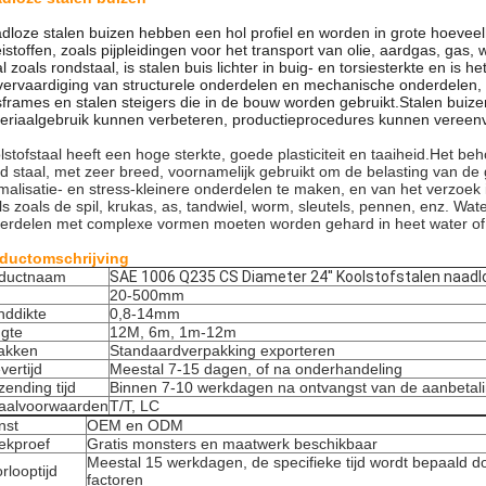
dloze stalen buizen hebben een hol profiel en worden in grote hoeveelh
eistoffen, zoals pijpleidingen voor het transport van olie, aardgas, gas
al zoals rondstaal, is stalen buis lichter in buig- en torsiesterkte en is 
vervaardiging van structurele onderdelen en mechanische onderdelen, z
tsframes en stalen steigers die in de bouw worden gebruikt.Stalen bui
eriaalgebruik kunnen verbeteren, productieprocedures kunnen vereen
lstofstaal heeft een hoge sterkte, goede plasticiteit en taaiheid.Het 
d staal, met zeer breed, voornamelijk gebruikt om de belasting van de 
malisatie- en stress-kleinere onderdelen te maken, en van het verzoek 
ls zoals de spil, krukas, as, tandwiel, worm, sleutels, pennen, enz. W
erdelen met complexe vormen moeten worden gehard in heet water of 
ductomschrijving
ductnaam
SAE 1006 Q235 CS Diameter 24'' Koolstofstalen naadl
20-500mm
ddikte
0,8-14mm
gte
12M, 6m, 1m-12m
akken
Standaardverpakking exporteren
vertijd
Meestal 7-15 dagen, of na onderhandeling
zending tijd
Binnen 7-10 werkdagen na ontvangst van de aanbetali
aalvoorwaarden
T/T, LC
nst
OEM en ODM
ekproef
Gratis monsters en maatwerk beschikbaar
Meestal 15 werkdagen, de specifieke tijd wordt bepaald d
rlooptijd
factoren