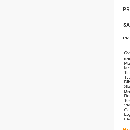
PR
SA
PR
Ov
sne
Pla
Me
Toe
Typ
Di
St
Br
Ra
Tol
Ver
Geo
Leg
Lev
Naa