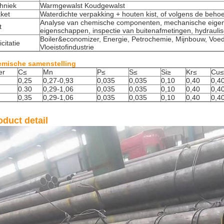
hniek
Warmgewalst Koudgewalst
ket
Waterdichte verpakking + houten kist, of volgens de behoe
Analyse van chemische componenten, mechanische eigen
t
eigenschappen, inspectie van buitenafmetingen, hydraulis
Boiler&economizer, Energie, Petrochemie, Mijnbouw, Voed
icitatie
Vloeistofindustrie
mische samenstelling
er
C
≤
Mn
P
≤
S
≤
Si
≥
Kr
≤
Cu
≤
0,25
0,27-0,93
0,035
0,035
0,10
0,40
0,4
0.30
0,29-1,06
0,035
0,035
0,10
0,40
0,4
0,35
0,29-1,06
0,035
0,035
0,10
0,40
0,4
oduct detail