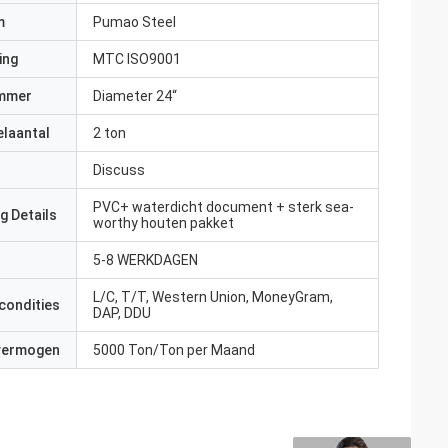
m
Pumao Steel
ing
MTC ISO9001
mmer
Diameter 24“
elaantal
2 ton
Discuss
PVC+ waterdicht document + sterk sea-
g Details
worthy houten pakket
5-8 WERKDAGEN
L/C, T/T, Western Union, MoneyGram,
condities
DAP, DDU
 vermogen
5000 Ton/Ton per Maand