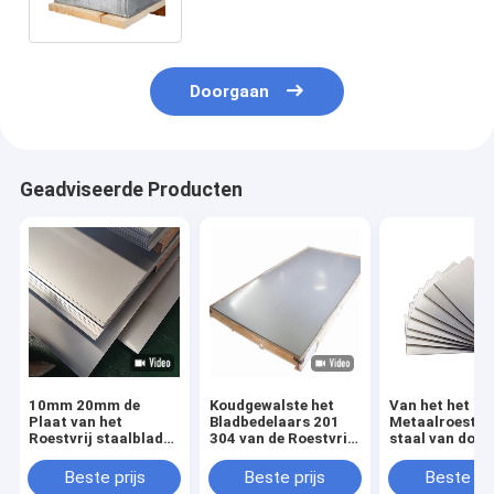
Roestvrij staalblad
Doorgaan
Geadviseerde Producten
10mm 20mm de
Koudgewalste het
Van het het
Plaat van het
Bladbedelaars 201
Metaalroestvri
Roestvrij staalblad
304 van de Roestvrij
staal van dou
walste
staalstrook 316
de Platen Aisi
Haarscheurtje 301
3mm
316l 201 Ss Bl
Beste prijs
Beste prijs
Beste pri
304l koud
1500mm