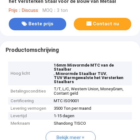
het Versterken Staal voor de Bouw van Metaal
Prijs：Discuss
MOQ：3 ton
Beste prijs
Contact nu
Productomschrijving
16mm Misvormde MTC van de
Staalbar
Hoog licht
,
,
Misvormde Staalbar TUV
TUV Warmgewalste het Versterken
Staalbars
T/T, L/C, Western Union, MoneyGram,
Betalingscondities
Contant geld
Certificering
MTC ISO9001
Levering vermogen
3500 Ton per maand
Levertijd
1-15 dagen
Merknaam
Shandong TISCO
Bekijk meer