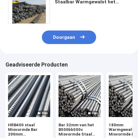
Staalbar Warmgewalst het
Versterken Staal voor de Bouw
van Metaal
Doorgaan
Geadviseerde Producten
HRB400 staal
Bar 32mm van het
180mm
Misvormde Bar
B500bb500c
Warmgewalst
200mm
Misvormde Staal
Misvormde Ba