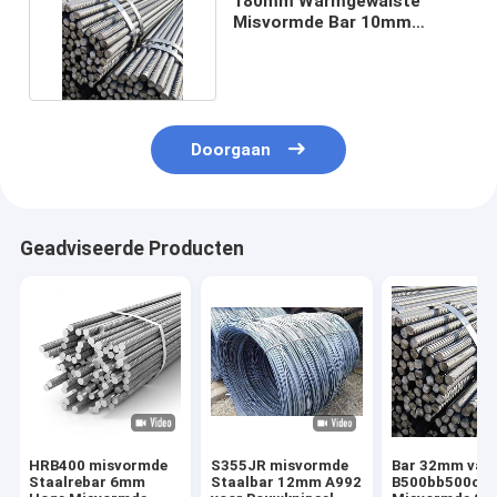
180mm Warmgewalste
Misvormde Bar 10mm
HRB500E voor de Bouw
Doorgaan
Geadviseerde Producten
HRB400 misvormde
S355JR misvormde
Bar 32mm van 
Staalrebar 6mm
Staalbar 12mm A992
B500bb500c