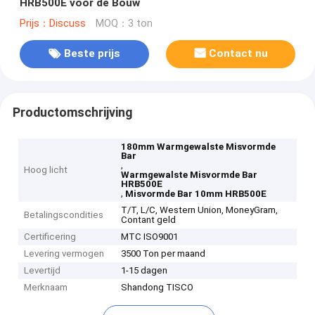
HRB500E voor de Bouw
Prijs：Discuss
MOQ：3 ton
Beste prijs
Contact nu
Productomschrijving
180mm Warmgewalste Misvormde
Bar
,
Hoog licht
Warmgewalste Misvormde Bar
HRB500E
,
Misvormde Bar 10mm HRB500E
T/T, L/C, Western Union, MoneyGram,
Betalingscondities
Contant geld
Certificering
MTC ISO9001
Levering vermogen
3500 Ton per maand
Levertijd
1-15 dagen
Merknaam
Shandong TISCO