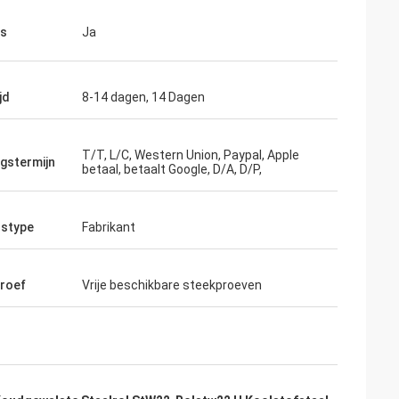
as
Ja
jd
8-14 dagen, 14 Dagen
T/T, L/C, Western Union, Paypal, Apple
ngstermijn
betaal, betaalt Google, D/A, D/P,
stype
Fabrikant
roef
Vrije beschikbare steekproeven