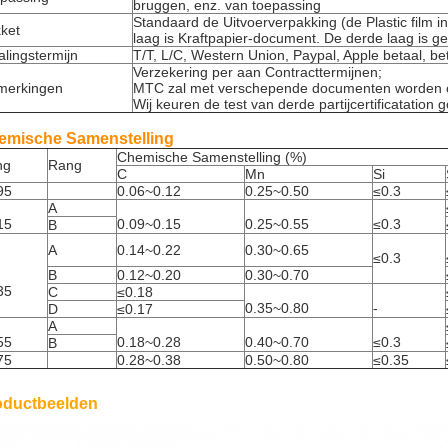
bruggen, enz. van toepassing
Standaard de Uitvoerverpakking (de Plastic film i
ket
laag is Kraftpapier-document. De derde laag is g
alingstermijn
T/T, L/C, Western Union, Paypal, Apple betaal, be
Verzekering per aan Contracttermijnen;
merkingen
MTC zal met verschepende documenten worden 
Wij keuren de test van derde partijcertificatation 
emische Samenstelling
Chemische Samenstelling (%)
ng
Rang
C
Mn
Si
95
0.06~0.12
0.25~0.50
≤0.3
A
15
0.09~0.15
0.25~0.55
≤0.3
B
A
0.14~0.22
0.30~0.65
≤0.3
B
0.12~0.20
0.30~0.70
35
C
≤0.18
0.35~0.80
-
D
≤0.17
A
55
0.18~0.28
0.40~0.70
≤0.3
B
75
0.28~0.38
0.50~0.80
≤0.35
oductbeelden