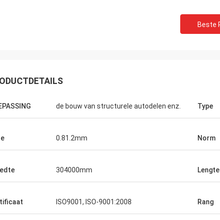
Beste P
ODUCTDETAILS
EPASSING
de bouw van structurele autodelen enz.
Type
te
0.81.2mm
Norm
edte
304000mm
Lengte
 Allan
Mark Galon
n had ik een super
Wij trots om te zeggen wij zijn
dringende orde. Als
tevredenstellen de goederen tot wat wi
tificaat
ISO9001, ISO-9001:2008
Rang
 zij onze specifieke
opdracht gaven en dit is onze tweede