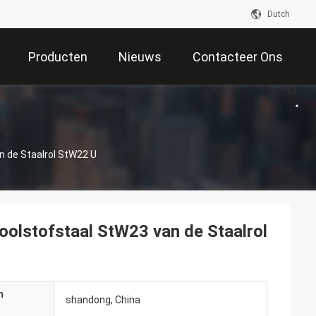
Dutch
Producten
Nieuws
Contacteer Ons
 de Staalrol StW22 U
olstofstaal StW23 van de Staalrol
n
shandong, China