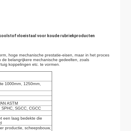
koolstof vloeistaal voor koude rubriekproducten
vorm, hoge mechanische prestatie-eisen, maar in het proces
 de belangrijkere mechanische gedeelten, zoals
tuig koppelingen etc. te vormen.
edte 1000mm, 1250mm,
VAN ASTM
N, SPHC, SGCC, CGCC
t een laag bedekte die
d
ner productie, scheepsbouw,