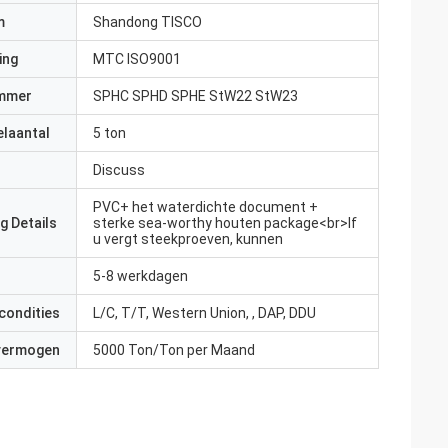
m
Shandong TISCO
ing
MTC ISO9001
mmer
SPHC SPHD SPHE StW22 StW23
elaantal
5 ton
Discuss
PVC+ het waterdichte document +
g Details
sterke sea-worthy houten package<br>If
u vergt steekproeven, kunnen
5-8 werkdagen
condities
L/C, T/T, Western Union, , DAP, DDU
 vermogen
5000 Ton/Ton per Maand