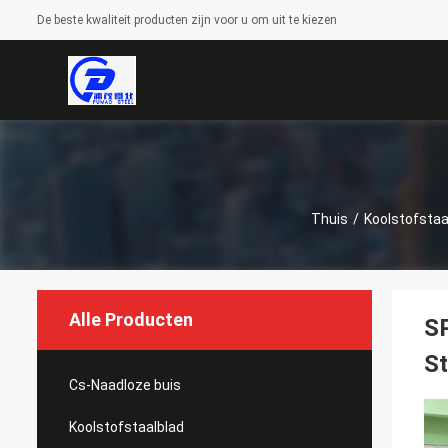
De beste kwaliteit producten zijn voor u om uit te kiezen
Thuis
/
Koolstofstaa
Alle Producten
SP
S
Cs-Naadloze buis
Koolstofstaalblad