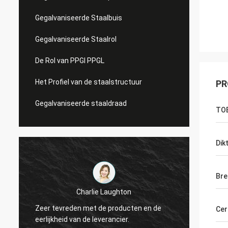
Gegalvaniseerde Staalbuis
Gegalvaniseerde Staalrol
De Rol van PPGI PPGL
Het Profiel van de staalstructuur
PR
Gegalvaniseerde staaldraad
TO
Dik
Bre
Hovig
Charlie Laughton
Ervoor gezorgde Vivia
r tevreden met de producten en de
snel keerpunt op een 
Cer
ijkheid van de leverancier.
herhalingsklant kende