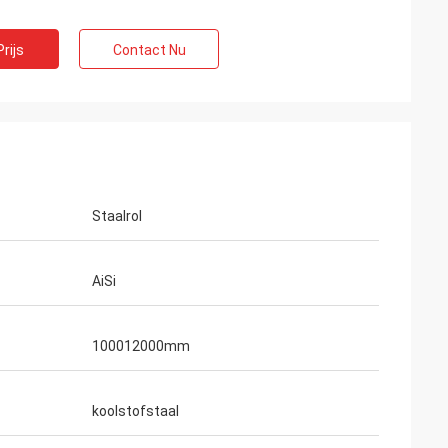
rijs
Contact Nu
Staalrol
AiSi
100012000mm
j
koolstofstaal