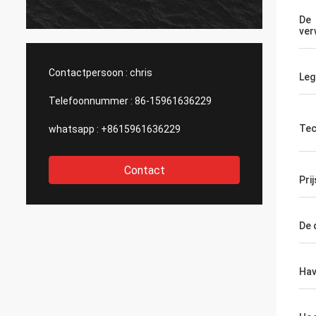
productvereisten zel
vragen. Adviseer gro
De
ver
haar en dit bedrijf.
Contactpersoon :
chris
Leg
Telefoonnummer :
86-15961636229
Tec
whatsapp :
+8615961636229
Contact
Pri
De 
Ha