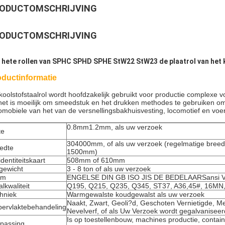
ODUCTOMSCHRIJVING
ODUCTOMSCHRIJVING
 hete rollen van SPHC SPHD SPHE StW22 StW23 de plaatrol van het 
oductinformatie
koolstofstaalrol wordt hoofdzakelijk gebruikt voor productie complexe 
het is moeilijk om smeedstuk en het drukken methodes te gebruiken om
omobiele van het van de versnellingsbakhuisvesting, locomotief en voer
0.8mm1.2mm, als uw verzoek
te
304000mm, of als uw verzoek (regelmatige bre
edte
1500mm)
identiteitskaart
508mm of 610mm
gewicht
3 - 8 ton of als uw verzoek
rm
ENGELSE DIN GB ISO JIS DE BEDELAARSansi 
alkwaliteit
Q195, Q215, Q235, Q345, ST37, A36,45#, 16M
hniek
Warmgewalste koudgewalst als uw verzoek
Naakt, Zwart, Geoli?d, Geschoten Vernietigde, Me
ervlaktebehandeling
Nevelverf, of als Uw Verzoek wordt gegalvaniseer
Is op toestellenbouw, machines productie, contai
passing