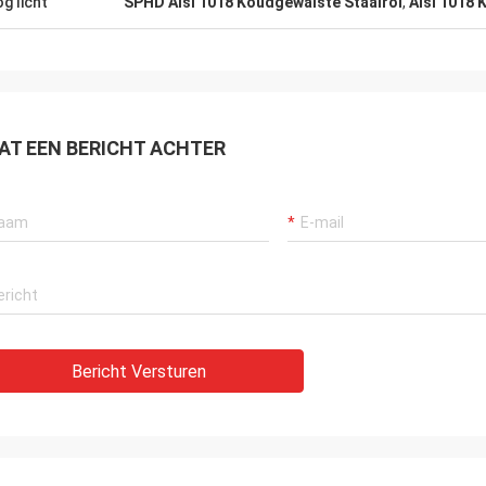
g licht
SPHD Aisi 1018 Koudgewalste Staalrol
,
Aisi 1018 
AT EEN BERICHT ACHTER
Bericht Versturen