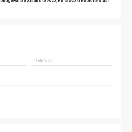
Koudgewalste Staalrol StW22
,
Rolstw22 U Koolstofstaal