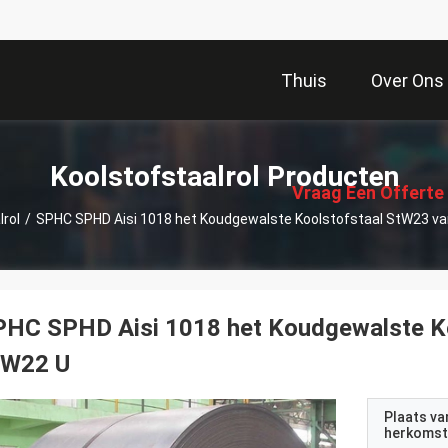
Thuis
Over Ons
描
述
Koolstofstaalrol Producten
Vraag Een Offerte
lrol
/
SPHC SPHD Aisi 1018 het Koudgewalste Koolstofstaal StW23 van
Aan
HC SPHD Aisi 1018 het Koudgewalste Ko
tW22 U
Plaats va
herkomst