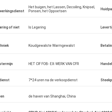
fs zonder me die
keer orde.
ndig behandelend
Het buigen, het Lassen, Decoiling, Knipsel,
Huidp
werkingsdienst
Ponsen, het Oppoetsen
ering of niet
Is Legering
Leverti
hniek
Koudgewalste Warmgewalst
Betali
jstermijn
HET CIF FOB- EX-WERK VAN CFR
Handel
dienst
7*24 uren na de verkoopdienst
Steekp
ven
de haven van Shanghai, China