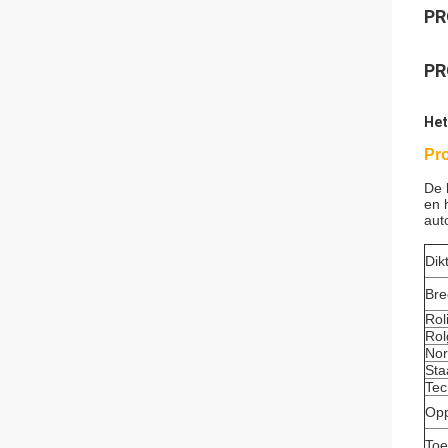
PR
PR
Het
Pr
De 
en 
aut
Dik
Bre
Rol
Rol
No
Sta
Tec
Opp
Toe