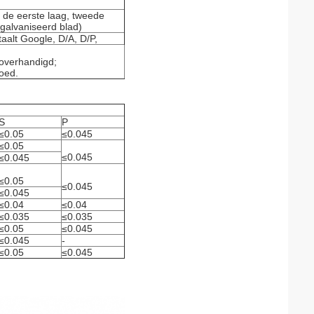
n de eerste laag, tweede
egalvaniseerd blad)
taalt Google, D/A, D/P,
overhandigd;
goed.
S
P
≤0.05
≤0.045
≤0.05
≤0.045
≤0.045
≤0.05
≤0.045
≤0.045
≤0.04
≤0.04
≤0.035
≤0.035
≤0.05
≤0.045
≤0.045
-
≤0.05
≤0.045