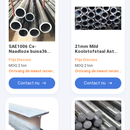
SAE1006 Cs-
21mm Mild
Naadloze buisa36
Koolstofstaal Astm
S355 Koolstofstaal
A106 voor Boorpijp
Prijs:
Discuss
Prijs:
Discuss
om Buis 1008
ISO9001
MOQ:
2 ton
MOQ:
2 ton
Ontvang de meest recente Prijs
Ontvang de meest recente Prijs
Contact nu
Contact nu
Huis
Producten
Ongeveer ons