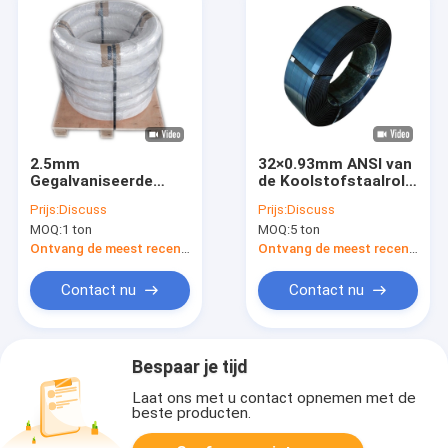
2.5mm
32×0.93mm ANSI van
Gegalvaniseerde
de Koolstofstaalrol
MTC 12 van de
Koude het
Prijs:
Discuss
Prijs:
Discuss
Staaldraad Maat
Verminderde
MOQ:
1 ton
MOQ:
5 ton
Gegalvaniseerde
Koolstofstaal
Draad voor Hanger
Vastbinden
Ontvang de meest recente Prijs
Ontvang de meest recente Prijs
Contact nu
Contact nu
Bespaar je tijd
Laat ons met u contact opnemen met de
beste producten.