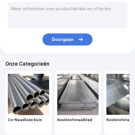
Spoel van roestvrij staal
Roestvrijstalen pijp
Roestvrijstalen strip
Doorgaan
Roestvrijstalen staaf
Roestvrij staaldraad
Onze Categorieën
Roestvrijstalen profiel
Koolstofstaalpijp
Gegalvaniseerde staalplaat
Gegalvaniseerde Staalbuis
Cs-Naadloze buis
Koolstofstaalblad
Koolstofstaalr
Gegalvaniseerde Staalrol