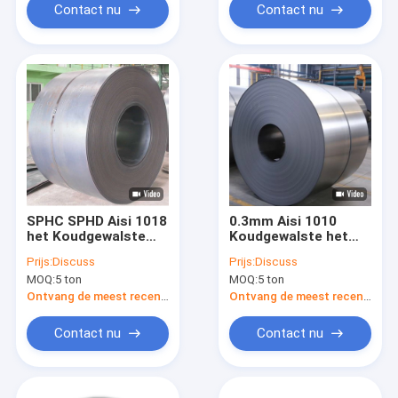
Contact nu
Contact nu
SPHC SPHD Aisi 1018
0.3mm Aisi 1010
het Koudgewalste
Koudgewalste het
Koolstofstaal StW23
Koolstofstaalriem
Prijs:
Discuss
Prijs:
Discuss
van de Staalrol
van de Staals235 Rol
MOQ:
5 ton
MOQ:
5 ton
StW22 U
Ontvang de meest recente Prijs
Ontvang de meest recente Prijs
Contact nu
Contact nu