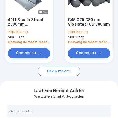
Fabrieksreis
Kwaliteitscontrole
40ft Staalh Straal
C45 C75 C80 om
2000mm
Vloeistaal OD 300mm
Contacteer ons
Gegalvaniseerde
Prijs:
Discuss
Prijs:
Discuss
Staalstraal Decoiling
MOQ:
3 ton
MOQ:
3 ton
Verzoek om een Citaat
Ontvang de meest recente Prijs
Ontvang de meest recente Prijs
Contact nu
Contact nu
Cs-Naadloze buis
Bekijk meer
Koolstofstaalblad
Koolstofstaalrol
Laat Een Bericht Achter
We Zullen Snel Antwoorden
Koolstofstaalstaaf
roestvrij stalen plaat