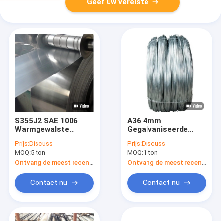
Geef uw vereiste
S355J2 SAE 1006
A36 4mm
Warmgewalste
Gegalvaniseerde
Rolmtc Laag
Draadmtc DX51D 12
Prijs:
Discuss
Prijs:
Discuss
Koolstofstaalrol
Maat
MOQ:
5 ton
MOQ:
1 ton
Ontvang de meest recente Prijs
Ontvang de meest recente Prijs
Contact nu
Contact nu