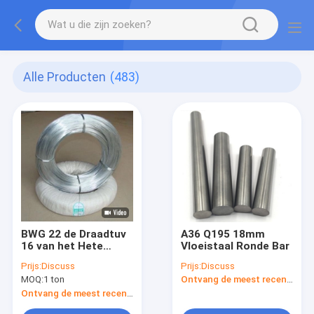
Alle Producten
(483)
BWG 22 de Draadtuv
A36 Q195 18mm
16 van het Hete
Vloeistaal Ronde Bar
Onderdompelings
Prijs:
Discuss
Prijs:
Discuss
Gegalvaniseerde
MOQ:
1 ton
Ontvang de meest recente Prijs
Staal
Gegalvaniseerde
Ontvang de meest recente Prijs
Maat