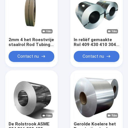
2mm 4 het Roestvrije
In reliëf gemaakte
staalrol Rod Tubing
Rol 409 430 410 304
Heat Exchanger SS
201 Warmgewalste
van ' X8“
SS 1250mm van het
Contact nu
Contact nu
Roestvrij staalblad
De Rolstrook ASME
Gerolde Koelere het