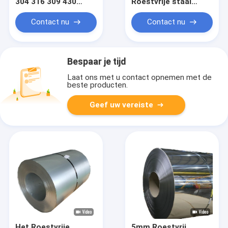
304 316 309 430
Roestvrije staal
2000mm van het
Koelrol 420J SUS404
kleuren Hairline
SUS304 20mm van
Contact nu
Contact nu
Roestvrije staal
JIS AISI
Bespaar je tijd
Laat ons met u contact opnemen met de
beste producten.
Geef uw vereiste
Het Roestvrije
5mm Roestvrij