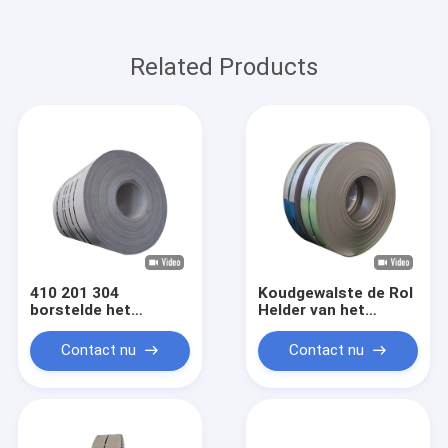
Related Products
410 201 304
Koudgewalste de Rol
borstelde het
Helder van het
Haarscheurtje van de
Roestvrij
Roestvrij staalrol
staalbuizenstelsel
Contact nu
Contact nu
5mm 6mm
Onthard 316 304
304L 80mm