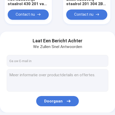
staalrol 430 201 van
staalrol 201 304 2B
de
4K walst Lassen
BEDELAARSoppervlakte
koud
Contact nu
Contact nu
walst 304 0.35mm 2B
koud
Laat Een Bericht Achter
We Zullen Snel Antwoorden
Huis
Producten
Doorgaan
Ongeveer ons